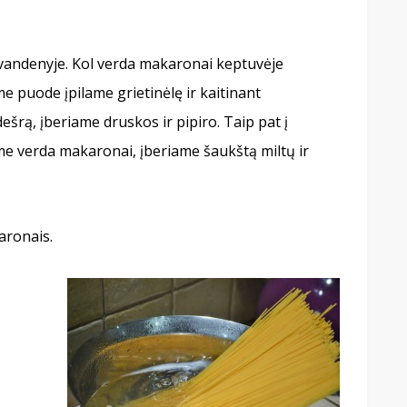
andenyje. Kol verda makaronai keptuvėje
 puode įpilame grietinėlę ir kaitinant
šrą, įberiame druskos ir pipiro. Taip pat į
me verda makaronai, įberiame šaukštą miltų ir
aronais.