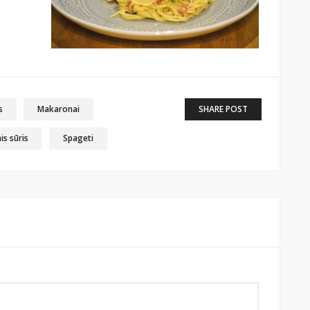
s
Makaronai
SHARE POST
is sūris
Spageti