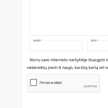
NAME
*
MAIL
*
Noriu savo interneto naršyklėje išsaugoti va
nebereiktų įvesti iš naujo, kai kitą kartą vėl