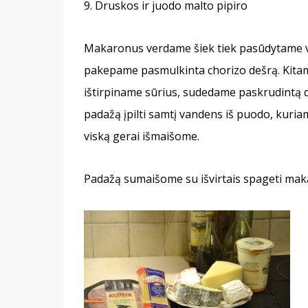
Druskos ir juodo malto pipiro
Makaronus verdame šiek tiek pasūdytame v
pakepame pasmulkinta chorizo dešrą. Kitame
ištirpiname sūrius, sudedame paskrudintą de
padažą įpilti samtį vandens iš puodo, kuria
viską gerai išmaišome.
Padažą sumaišome su išvirtais spageti mak