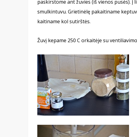
paskirstome ant žuvies (iš vienos pusės). Į l
smulkintuvu. Grietinėlę pakaitiname keptuvė
kaitiname kol sutirštės.
Žuvį kepame 250 C orkaitėje su ventiliavimo