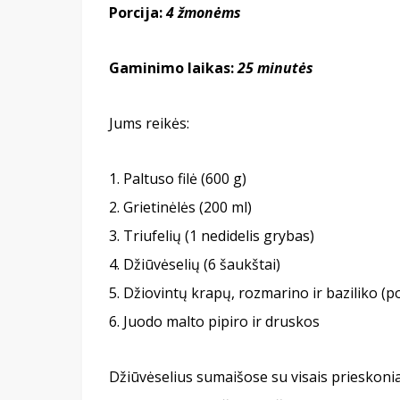
Porcija:
4
žmonėms
Gaminimo laikas:
25 minutės
Jums reikės:
Paltuso filė (600 g)
Grietinėlės (200 ml)
Triufelių (1 nedidelis grybas)
Džiūvėselių (6 šaukštai)
Džiovintų krapų, rozmarino ir baziliko (po
Juodo malto pipiro ir druskos
Džiūvėselius sumaišose su visais prieskoniais