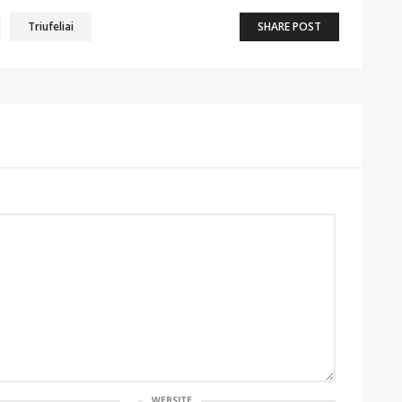
Triufeliai
SHARE POST
WEBSITE