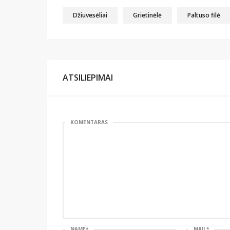
Džiuvesėliai
Grietinėlė
Paltuso filė
ATSILIEPIMAI
KOMENTARAS
NAME
*
MAIL
*