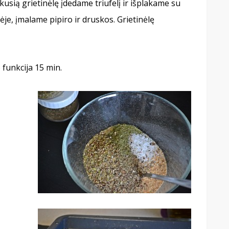
ikusią grietinėlę įdedame triufelį ir išplakame su
je, įmalame pipiro ir druskos. Grietinėlę
 funkcija 15 min.