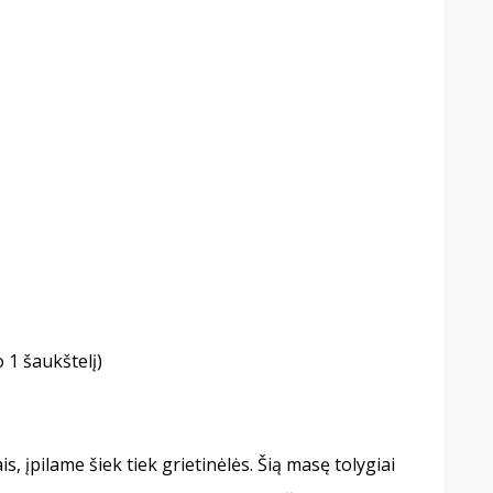
 1 šaukštelį)
, įpilame šiek tiek grietinėlės. Šią masę tolygiai