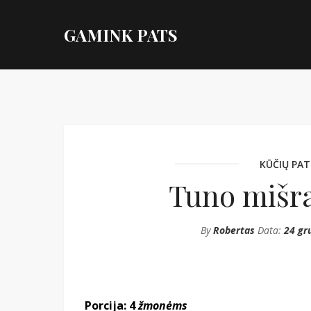
GAMINK PATS
KŪČIŲ PAT
Tuno mišra
By
Robertas
Data:
24 gr
Porcija: 4
žmonėms