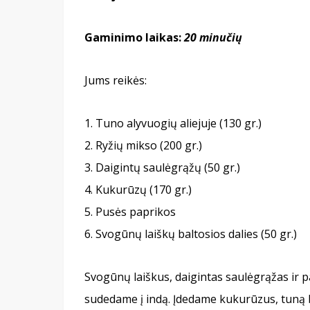
Gaminimo laikas:
20 minučių
Jums reikės:
Tuno alyvuogių aliejuje (130 gr.)
Ryžių mikso (200 gr.)
Daigintų saulėgrąžų (50 gr.)
Kukurūzų (170 gr.)
Pusės paprikos
Svogūnų laiškų baltosios dalies (50 gr.)
Svogūnų laiškus, daigintas saulėgrąžas ir 
sudedame į indą. Įdedame kukurūzus, tuną b