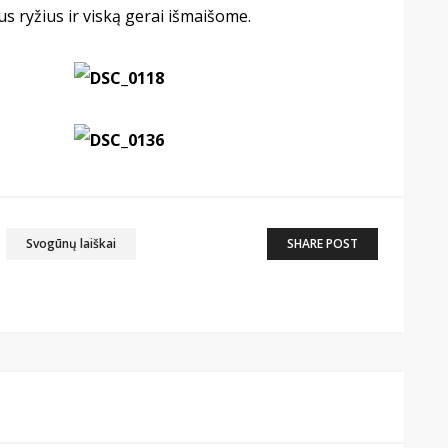
s ryžius ir viską gerai išmaišome.
Svogūnų laiškai
SHARE POST