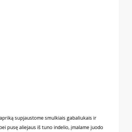
papriką supjaustome smulkiais gabaliukais ir
ei pusę aliejaus iš tuno indelio, įmalame juodo