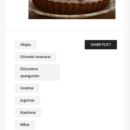
Aliejus
SHARE POST
Džiovinti ananasai
Džiovintos
spanguolės
Grietinė
Jogurtas
Kiaušiniai
Miltai