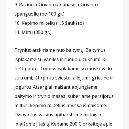
Razinų, džiovintų ananasų, džiovintų
spanguolių (po 100 gr.)
Kepimo miltelių (1,5 šaukšto)
Miltų (350 gr.)
Trynius atskiriame nuo baltymų. Baltymus
išplakame su vanilės ir ruduoju cukrumi iki
tirštų putų. Trynius išplakame su muskovado
cukrumi, ištirpintu sviestu, aliejumi, grietine ir
jogurtu. Atsargiai maišant apjungiame
baltymo ir trynio mases, suberiame persijotus
miltus, kepimo miltelius ir viską išmaišome.
Džiovintus vaisius apibarstome miltais ir
įmaišome į tešlą. Kepame 200 C orkaitėje apie