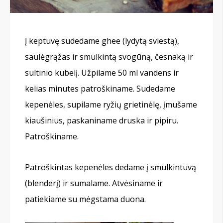
Į keptuvę sudedame ghee (lydytą sviestą),
saulėgrąžas ir smulkintą svogūną, česnaką ir
sultinio kubelį. Užpilame 50 ml vandens ir
kelias minutes patroškiname. Sudedame
kepenėles, supilame ryžių grietinėlę, įmušame
kiaušinius, paskaniname druska ir pipiru.
Patroškiname.
Patroškintas kepenėles dedame į smulkintuvą
(blenderį) ir sumalame. Atvėsiname ir
patiekiame su mėgstama duona.