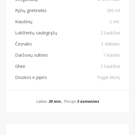
Ryžių grietinėlės
200 ml
Kiaušinių
2 vnt.
Lukštentų saulėgrąžų
2 šaukštai
Česnako
2 skiltelės
Daržovių sultinio
1 kubelis
Ghee
3 šaukštai
Druskos ir pipiro
Pagal skonį
Laikas:
30 min.
, Porcija:
5 asmenims