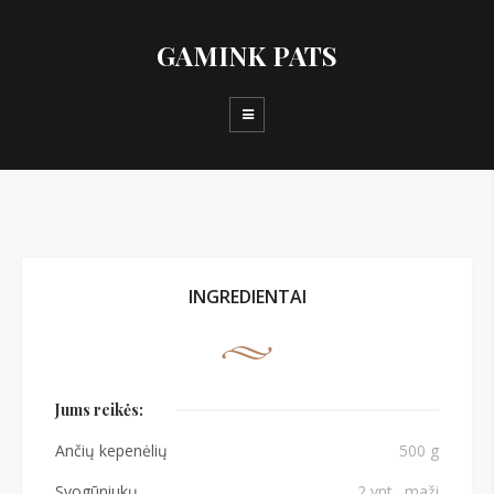
GAMINK PATS
INGREDIENTAI
Jums reikės:
Ančių kepenėlių
500 g
Svogūniukų
2 vnt., maži