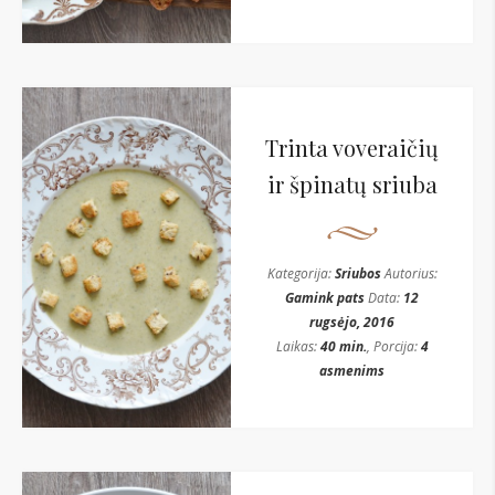
Trinta voveraičių
ir špinatų sriuba
Kategorija:
Sriubos
Autorius:
Gamink pats
Data:
12
rugsėjo, 2016
Laikas:
40 min.
, Porcija:
4
asmenims