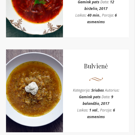
Gamink pats
Data:
12
birželio, 2017
Laikas:
40 min.
, Porcija:
6
asmenims
Bulvienė
Kategorija:
Sriubos
Autorius:
Gamink pats
Data:
9
balandžio, 2017
Laikas:
1 val.
, Porcija:
6
asmenims