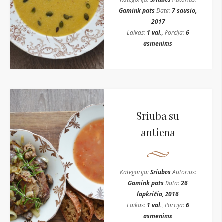
Gamink pats
Data:
7 sausio,
2017
Laikas:
1 val.
, Porcija:
6
asmenims
Sriuba su
antiena
Kategorija:
Sriubos
Autorius:
Gamink pats
Data:
26
lapkričio, 2016
Laikas:
1 val.
, Porcija:
6
asmenims