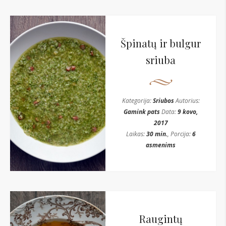
Špinatų ir bulgur
sriuba
Kategorija:
Sriubos
Autorius:
Gamink pats
Data:
9 kovo,
2017
Laikas:
30 min.
, Porcija:
6
asmenims
Raugintų