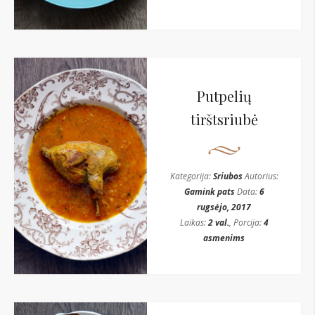
Putpelių
tirštsriubė
Kategorija:
Sriubos
Autorius:
Gamink pats
Data:
6
rugsėjo, 2017
Laikas:
2 val.
, Porcija:
4
asmenims