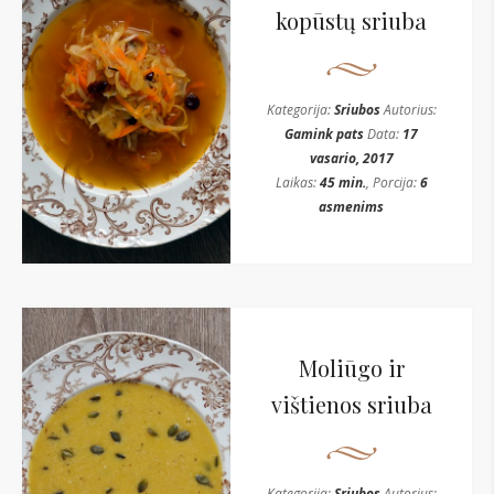
kopūstų sriuba
Kategorija:
Sriubos
Autorius:
Gamink pats
Data:
17
vasario, 2017
Laikas:
45 min.
, Porcija:
6
asmenims
Moliūgo ir
vištienos sriuba
Kategorija:
Sriubos
Autorius: