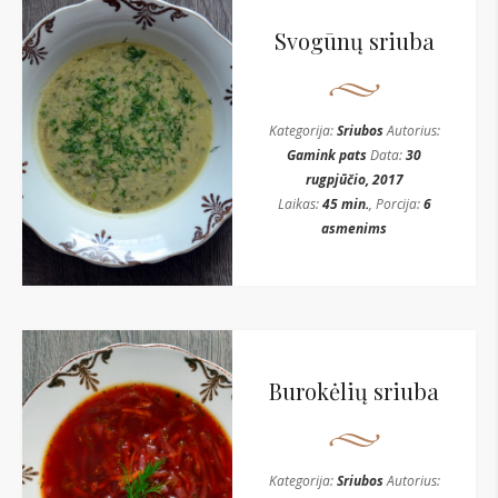
Svogūnų sriuba
Kategorija:
Sriubos
Autorius:
Gamink pats
Data:
30
rugpjūčio, 2017
Laikas:
45 min.
, Porcija:
6
asmenims
Burokėlių sriuba
Kategorija:
Sriubos
Autorius: