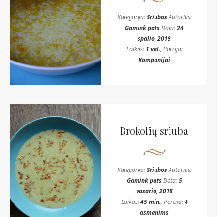
Kategorija:
Sriubos
Autorius:
Gamink pats
Data:
24
spalio, 2019
Laikas:
1 val.
, Porcija:
Kompanijai
Brokolių sriuba
Kategorija:
Sriubos
Autorius:
Gamink pats
Data:
5
vasario, 2018
Laikas:
45 min.
, Porcija:
4
asmenims