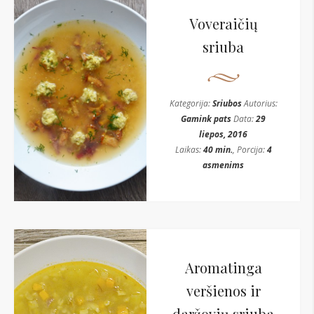
Voveraičių
sriuba
Kategorija:
Sriubos
Autorius:
Gamink pats
Data:
29
liepos, 2016
Laikas:
40 min.
, Porcija:
4
asmenims
Aromatinga
veršienos ir
daržovių sriuba