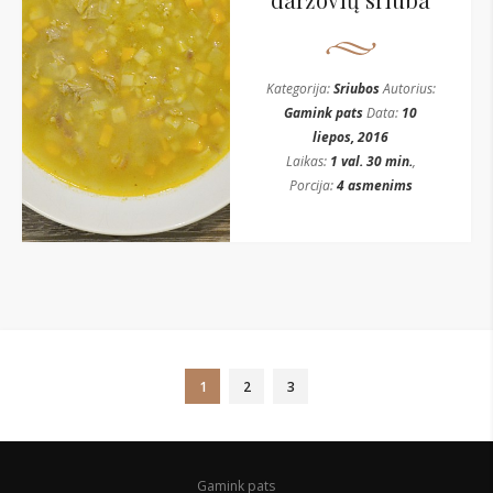
Kategorija:
Sriubos
Autorius:
Gamink pats
Data:
10
liepos, 2016
Laikas:
1 val. 30 min.
,
Porcija:
4 asmenims
1
2
3
Gamink pats