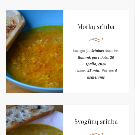
Morkų sriuba
Kategorija:
Sriubos
Autorius:
Gamink pats
Data:
20
spalio, 2020
Laikas:
45 min.
, Porcija:
4
asmenims
Svogūnų sriuba