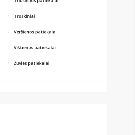
Triušienos patiekalai
Troškiniai
Veršienos patiekalai
Vištienos patiekalai
Žuvies patiekalai