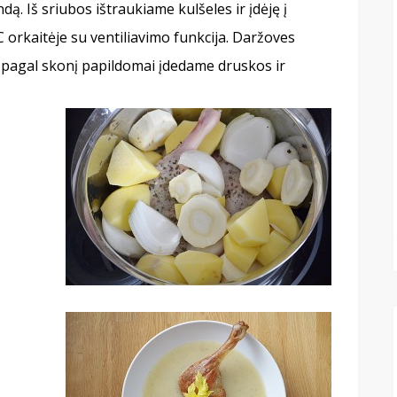
ą. Iš sriubos ištraukiame kulšeles ir įdėję į
orkaitėje su ventiliavimo funkcija. Daržoves
a pagal skonį papildomai įdedame druskos ir