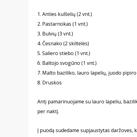
Anties kulšelių (2 vnt.)
Pastarnokas (1 vnt.)
Bulvių (3 vnt.)
Česnako (2 skiltelės)
Saliero stiebo (1 vnt.)
Baltojo svogūno (1 vnt.)
Malto baziliko, lauro lapelių, juodo pipir
Druskos
Antį pamarinuojame su lauro lapeliu, bazili
per naktį.
Į puodą sudedame supjaustytas daržoves, ku