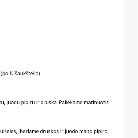
o (po ½ šaukštelio)
ku, juodu pipiru ir druska. Paliekame matinuotis
lšeles, įberiame druskos ir juodo malto pipiro,