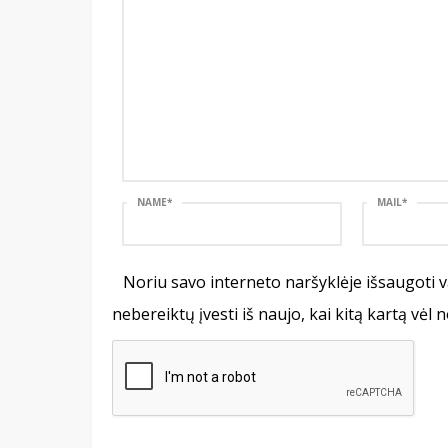
NAME
*
MAIL
*
Noriu savo interneto naršyklėje išsaugoti va
nebereiktų įvesti iš naujo, kai kitą kartą vėl