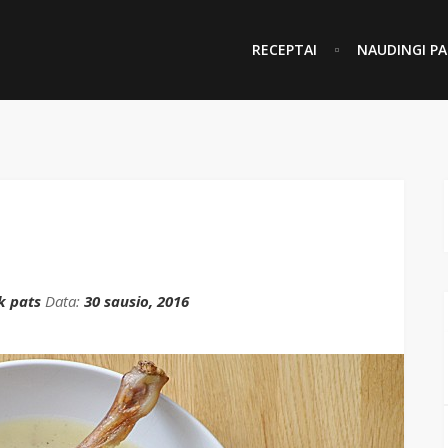
RECEPTAI
NAUDINGI PA
k pats
Data:
30 sausio, 2016