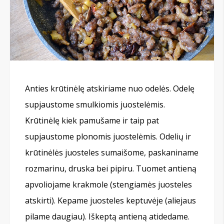
Anties krūtinėlę atskiriame nuo odelės. Odelę
supjaustome smulkiomis juostelėmis.
Krūtinėlę kiek pamušame ir taip pat
supjaustome plonomis juostelėmis. Odelių ir
krūtinėlės juosteles sumaišome, paskaniname
rozmarinu, druska bei pipiru. Tuomet antieną
apvoliojame krakmole (stengiamės juosteles
atskirti). Kepame juosteles keptuvėje (aliejaus
pilame daugiau). Iškeptą antieną atidedame.