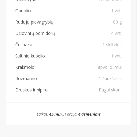
Obuolio
1 vnt.
Rudųjų pievagrybių
100 g
Džiovintų pomidorų
4 vnt.
Česnako
1 skiltelės
Sultinio kubelio
1 vnt.
Krakmolo
apvoliojimui
Rozmarino
1 šaukštelis
Druskos ir pipiro
Pagal skonį
Laikas:
45 min.
, Porcija:
4 asmenims