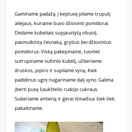
Gaminame padažą. Į keptuvę pilame truputį
aliejaus, kuriame buvo džiovinti pomidorai.
Dedame kubeliais supjaustytą obuolį,
pasmulkintą česnaką, grybus bei džiovintus
pomidorus. Viską pakepiname, tuomet
sutrupiname sultinio kubelį, užberiame
druskos, pipiro ir supilame vyną. Kiek
padidinus ugnį nugariname dalį vyno. Galima
įberti pusę šaukštelio rudojo cukraus.
Suberiame antieną ir gerai išmaišius šiek tiek
pakaitiname.