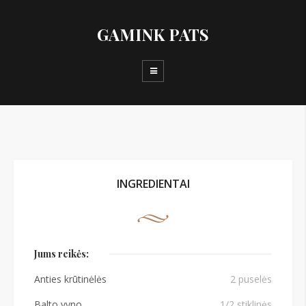
GAMINK PATS
INGREDIENTAI
Jums reikės:
Anties krūtinėlės
2 puselės
Balto vyno
1/2 stiklinės