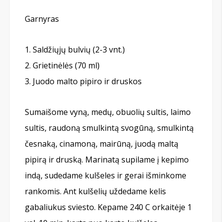
Garnyras
Saldžiųjų bulvių (2-3 vnt.)
Grietinėlės (70 ml)
Juodo malto pipiro ir druskos
Sumaišome vyną, medų, obuolių sultis, laimo
sultis, raudoną smulkintą svogūną, smulkintą
česnaką, cinamoną, mairūną, juodą maltą
pipirą ir druską. Marinatą supilame į kepimo
indą, sudedame kulšeles ir gerai išminkome
rankomis. Ant kulšelių uždedame kelis
gabaliukus sviesto. Kepame 240 C orkaitėje 1