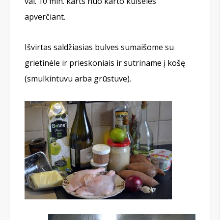
val. 10 min. karts nuo karto kulšeles
apverčiant.
Išvirtas saldžiasias bulves sumaišome su
grietinėle ir prieskoniais ir sutriname į košę
(smulkintuvu arba grūstuve).