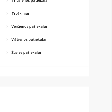
Triušienos patiekalai
Troškiniai
Veršienos patiekalai
Vištienos patiekalai
Žuvies patiekalai