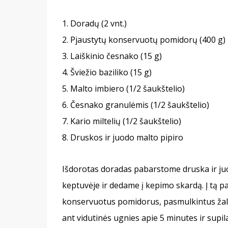
Doradų (2 vnt.)
Pjaustytų konservuotų pomidorų (400 g)
Laiškinio česnako (15 g)
Šviežio baziliko (15 g)
Malto imbiero (1/2 šaukštelio)
Česnako granulėmis (1/2 šaukštelio)
Kario miltelių (1/2 šaukštelio)
Druskos ir juodo malto pipiro
Išdorotas doradas pabarstome druska ir juo
keptuvėje ir dedame į kepimo skardą. Į tą 
konservuotus pomidorus, pasmulkintus žal
ant vidutinės ugnies apie 5 minutes ir sup