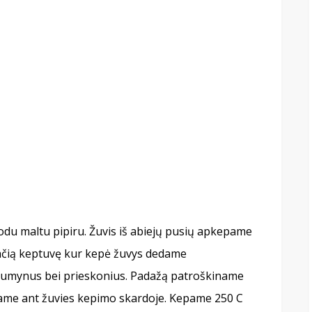
du maltu pipiru. Žuvis iš abiejų pusių apkepame
pačią keptuvę kur kepė žuvys dedame
umynus bei prieskonius. Padažą patroškiname
ilame ant žuvies kepimo skardoje. Kepame 250 C