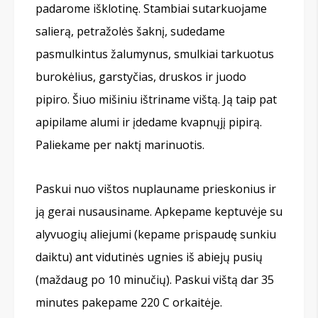
padarome išklotinę. Stambiai sutarkuojame
salierą, petražolės šaknį, sudedame
pasmulkintus žalumynus, smulkiai tarkuotus
burokėlius, garstyčias, druskos ir juodo
pipiro. Šiuo mišiniu ištriname vištą. Ją taip pat
apipilame alumi ir įdedame kvapnųjį pipirą.
Paliekame per naktį marinuotis.
Paskui nuo vištos nuplauname prieskonius ir
ją gerai nusausiname. Apkepame keptuvėje su
alyvuogių aliejumi (kepame prispaudę sunkiu
daiktu) ant vidutinės ugnies iš abiejų pusių
(maždaug po 10 minučių). Paskui vištą dar 35
minutes pakepame 220 С orkaitėje.