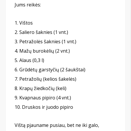
Jums reikės:
Vištos
Saliero šaknies (1 vnt.)
Petražolės šaknies (1 vnt.)
Mažų burokėlių (2 vnt.)
Alaus (0,3 l)
Grūdėtų garstyčių (2 šaukštai)
Petražolių (kelios šakelės)
Krapų žiedkočių (keli)
Kvapnaus pipiro (4 vnt.)
Druskos ir juodo pipiro
Vištą pjauname pusiau, bet ne iki galo,