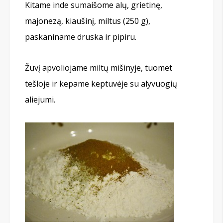
Kitame inde sumaišome alų, grietinę,
majonezą, kiaušinį, miltus (250 g),
paskaniname druska ir pipiru.
Žuvį apvoliojame miltų mišinyje, tuomet
tešloje ir kepame keptuvėje su alyvuogių
aliejumi.