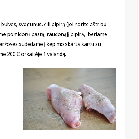
lves, svogūnus, čili pipirą (jei norite aštriau
ame pomidorų pastą, raudonąjį pipirą, įberiame
Daržoves sudedame į kepimo skartą kartu su
me 200 C orkaitėje 1 valandą.