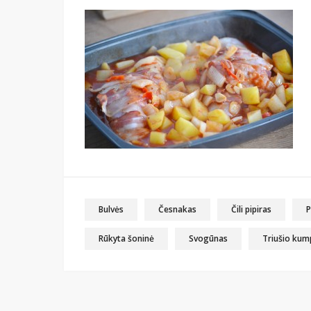
Bulvės
Česnakas
Čili pipiras
P
Rūkyta šoninė
Svogūnas
Triušio kump