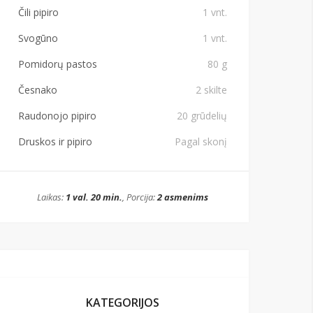
Čili pipiro
1 vnt.
Svogūno
1 vnt.
Pomidorų pastos
80 g
Česnako
2 skilte
Raudonojo pipiro
20 grūdelių
Druskos ir pipiro
Pagal skonį
Laikas:
1 val. 20 min.
, Porcija:
2 asmenims
KATEGORIJOS