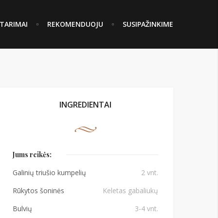
TARIMAI
REKOMENDUOJU
SUSIPAŽINKIME
INGREDIENTAI
Jums reikės:
Galinių triušio kumpelių
2 vnt.
Rūkytos šoninės
Keletas gabaliukų
Bulvių
3-4 vnt.