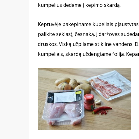
kumpelius dedame į kepimo skardą.
Keptuvėje pakepiname kubeliais pjaustytas bu
palikite sėklas), česnaką. Į daržoves suded
druskos. Viską užpilame stikline vandens. 
kumpeliais, skardą uždengiame folija. Kepa