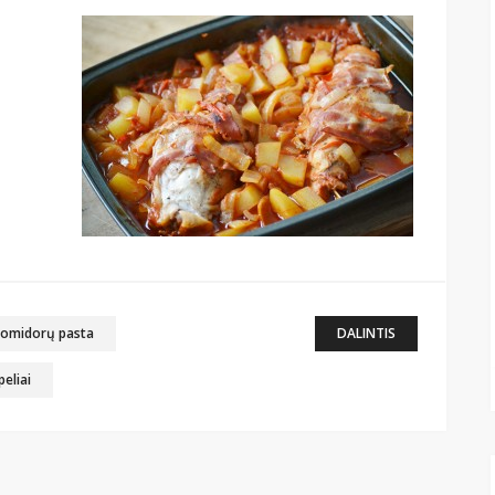
omidorų pasta
DALINTIS
eliai