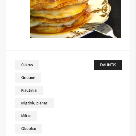
Cukrus
DALINTIS
Grietinė
Kiaušiniai
Migdolų pienas
Miltai
Obuoliai