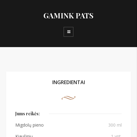
GAMINK PATS
INGREDIENTAI
Jums reikės:
Migdolų pieno
300 ml
Kiaušinių
1 vnt.