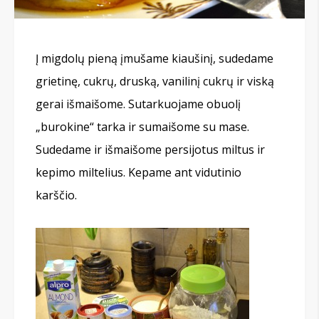
Į migdolų pieną įmušame kiaušinį, sudedame
grietinę, cukrų, druską, vanilinį cukrų ir viską
gerai išmaišome. Sutarkuojame obuolį
„burokine“ tarka ir sumaišome su mase.
Sudedame ir išmaišome persijotus miltus ir
kepimo miltelius. Kepame ant vidutinio
karščio.