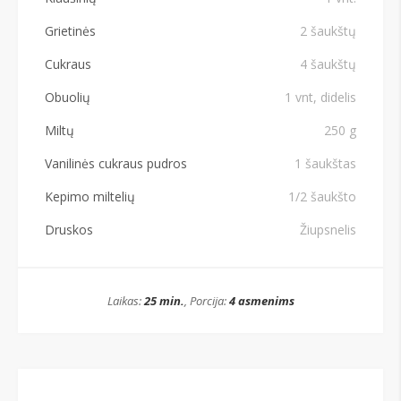
Grietinės
2 šaukštų
Cukraus
4 šaukštų
Obuolių
1 vnt, didelis
Miltų
250 g
Vanilinės cukraus pudros
1 šaukštas
Kepimo miltelių
1/2 šaukšto
Druskos
Žiupsnelis
Laikas:
25 min.
, Porcija:
4 asmenims