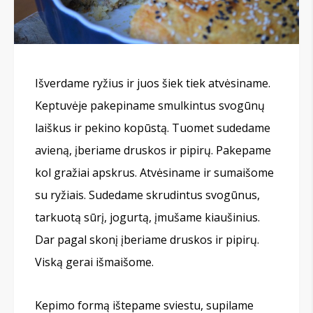
Išverdame ryžius ir juos šiek tiek atvėsiname.
Keptuvėje pakepiname smulkintus svogūnų
laiškus ir pekino kopūstą. Tuomet sudedame
avieną, įberiame druskos ir pipirų. Pakepame
kol gražiai apskrus. Atvėsiname ir sumaišome
su ryžiais. Sudedame skrudintus svogūnus,
tarkuotą sūrį, jogurtą, įmušame kiaušinius.
Dar pagal skonį įberiame druskos ir pipirų.
Viską gerai išmaišome.
Kepimo formą ištepame sviestu, supilame