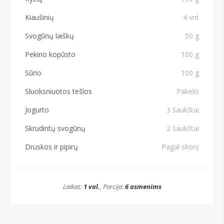
Kiaušinių
4 vnt
Svogūnų laiškų
50 g
Pekino kopūsto
100 g
Sūrio
100 g
Sluoksniuotos tešlos
Pakelis
Jogurto
3 šaukštai
Skrudintų svogūnų
2 šaukštai
Druskos ir pipirų
Pagal skonį
Laikas:
1 val.
, Porcija:
6 asmenims