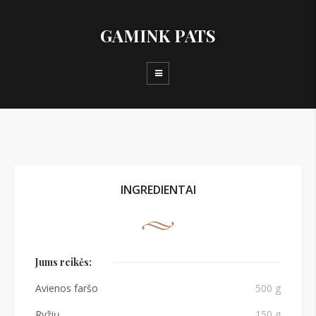
GAMINK PATS
INGREDIENTAI
Jums reikės:
Avienos faršo
500 g
Ryžių
150 g