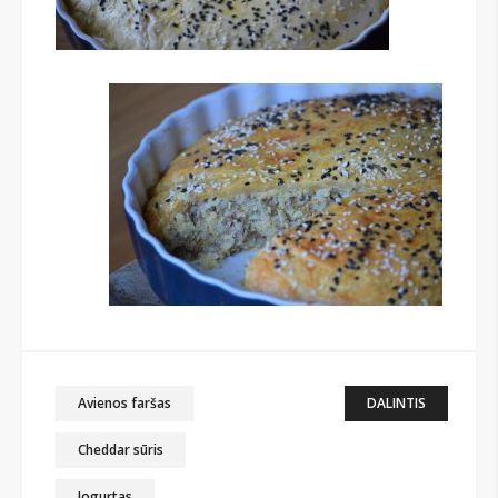
Avienos faršas
DALINTIS
Cheddar sūris
Jogurtas