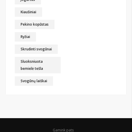
Kiaušiniai
Pekino kopūstas
Ryžiai
Skrudinti svogūnai
Sluoksniuota
bemielė tešla
Svogūnų laiškai
Gamink pats