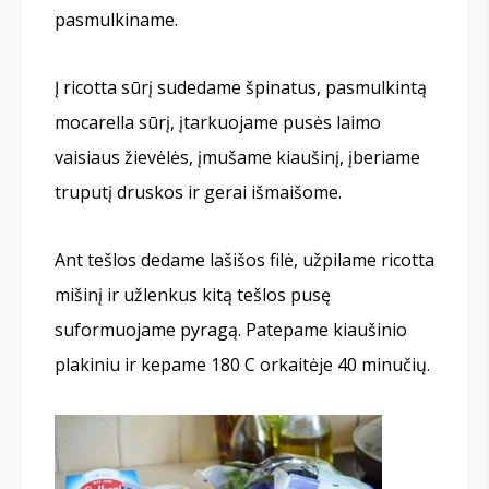
pasmulkiname.
Į ricotta sūrį sudedame špinatus, pasmulkintą
mocarella sūrį, įtarkuojame pusės laimo
vaisiaus žievėlės, įmušame kiaušinį, įberiame
truputį druskos ir gerai išmaišome.
Ant tešlos dedame lašišos filė, užpilame ricotta
mišinį ir užlenkus kitą tešlos pusę
suformuojame pyragą. Patepame kiaušinio
plakiniu ir kepame 180 C orkaitėje 40 minučių.