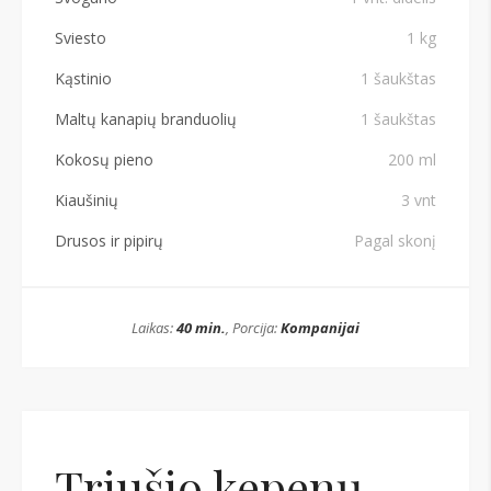
Sviesto
1 kg
Kąstinio
1 šaukštas
Maltų kanapių branduolių
1 šaukštas
Kokosų pieno
200 ml
Kiaušinių
3 vnt
Drusos ir pipirų
Pagal skonį
Laikas:
40 min.
, Porcija:
Kompanijai
Triušio kepenų