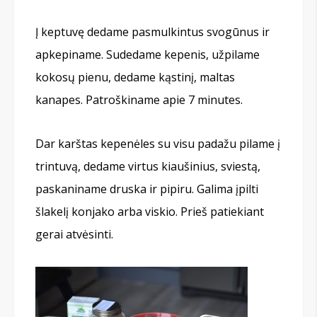
Į keptuvę dedame pasmulkintus svogūnus ir
apkepiname. Sudedame kepenis, užpilame
kokosų pienu, dedame kąstinį, maltas
kanapes. Patroškiname apie 7 minutes.
Dar karštas kepenėles su visu padažu pilame į
trintuvą, dedame virtus kiaušinius, sviestą,
paskaniname druska ir pipiru. Galima įpilti
šlakelį konjako arba viskio. Prieš patiekiant
gerai atvėsinti.