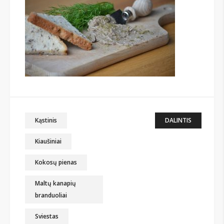
Kąstinis
DALINTIS
Kiaušiniai
Kokosų pienas
Maltų kanapių
branduoliai
Sviestas