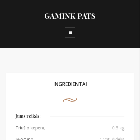
GAMINK PATS
INGREDIENTAI
Jums reikės:
Triušio kepenų
0,5 kg
Svogūno
1 vnt. didelis