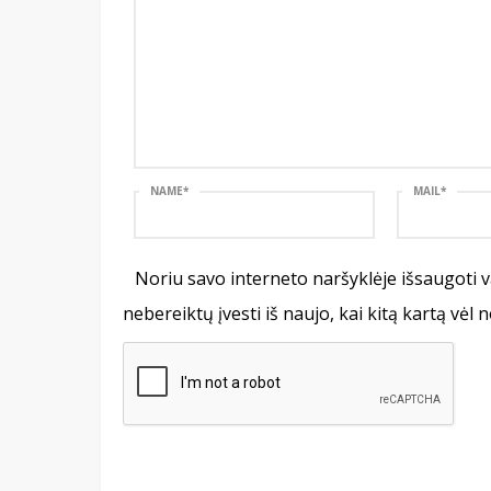
NAME
*
MAIL
*
Noriu savo interneto naršyklėje išsaugoti va
nebereiktų įvesti iš naujo, kai kitą kartą vėl