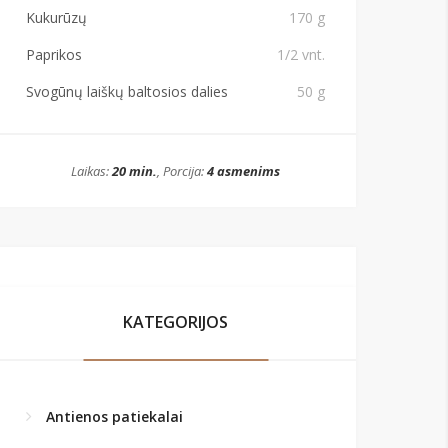
Kukurūzų
170 g
Paprikos
1/2 vnt.
Svogūnų laiškų baltosios dalies
50 g
Laikas:
20 min.
, Porcija:
4 asmenims
KATEGORIJOS
Antienos patiekalai