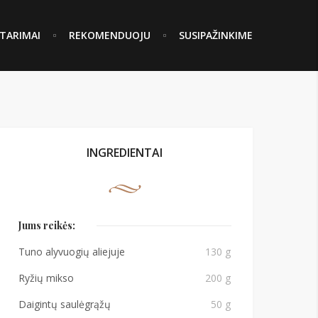
TARIMAI
REKOMENDUOJU
SUSIPAŽINKIME
INGREDIENTAI
Jums reikės:
Tuno alyvuogių aliejuje
130 g
Ryžių mikso
200 g
Daigintų saulėgrąžų
50 g