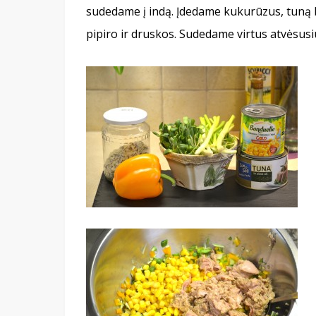
sudedame į indą. Įdedame kukurūzus, tuną b
pipiro ir druskos. Sudedame virtus atvėsusiu