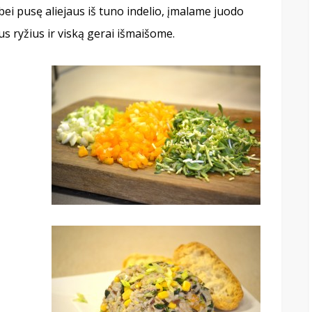
ei pusę aliejaus iš tuno indelio, įmalame juodo
s ryžius ir viską gerai išmaišome.