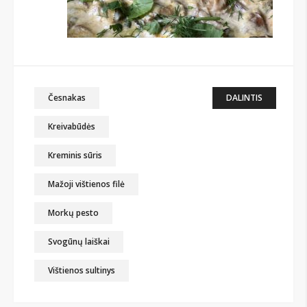
Česnakas
DALINTIS
Kreivabūdės
Kreminis sūris
Mažoji vištienos filė
Morkų pesto
Svogūnų laiškai
Vištienos sultinys