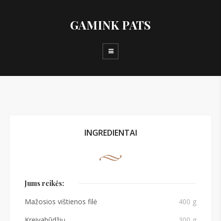
GAMINK PATS
INGREDIENTAI
Jums reikės:
Mažosios vištienos filė
400 g
Kreivabūdžių
300 g