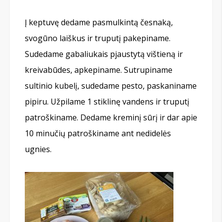
Į keptuvę dedame pasmulkintą česnaką,
svogūno laiškus ir truputį pakepiname.
Sudedame gabaliukais pjaustytą vištieną ir
kreivabūdes, apkepiname. Sutrupiname
sultinio kubelį, sudedame pesto, paskaniname
pipiru. Užpilame 1 stiklinę vandens ir truputį
patroškiname. Dedame kreminį sūrį ir dar apie
10 minučių patroškiname ant nedidelės
ugnies.