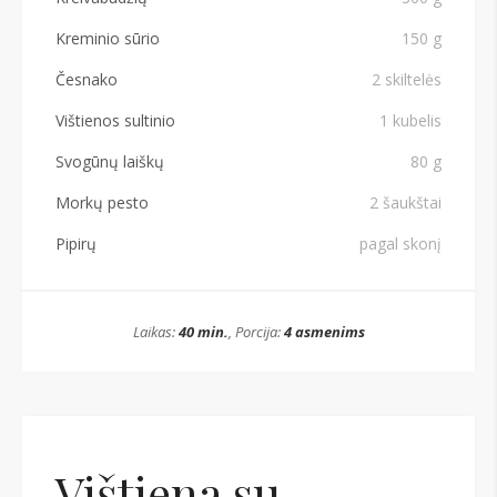
Kreminio sūrio
150 g
Česnako
2 skiltelės
Vištienos sultinio
1 kubelis
Svogūnų laiškų
80 g
Morkų pesto
2 šaukštai
Pipirų
pagal skonį
Laikas:
40 min.
, Porcija:
4 asmenims
Vištiena su