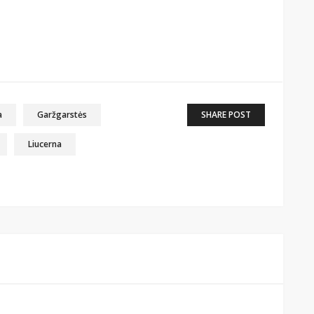
a
Garžgarstės
SHARE POST
Liucerna