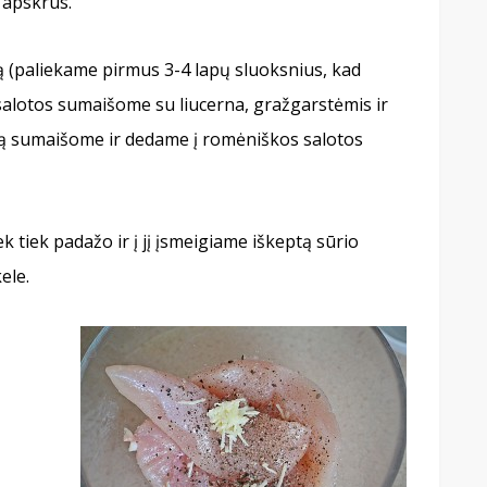
ė apskrus.
 (paliekame pirmus 3-4 lapų sluoksnius, kad
 salotos sumaišome su liucerna, gražgarstėmis ir
ską sumaišome ir dedame į romėniškos salotos
k tiek padažo ir į jį įsmeigiame iškeptą sūrio
ele.