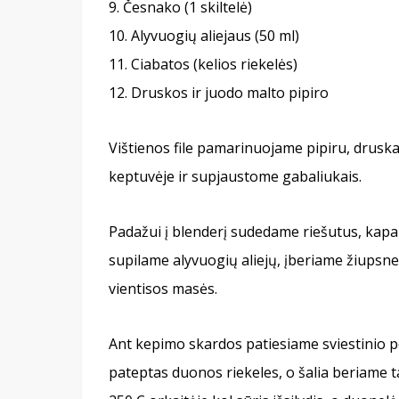
Česnako (1 skiltelė)
Alyvuogių aliejaus (50 ml)
Ciabatos (kelios riekelės)
Druskos ir juodo malto pipiro
Vištienos file pamarinuojame pipiru, drus
keptuvėje ir supjaustome gabaliukais.
Padažui į blenderį sudedame riešutus, kapari
supilame alyvuogių aliejų, įberiame žiupsnel
vientisos masės.
Ant kepimo skardos patiesiame sviestinio p
pateptas duonos riekeles, o šalia beriame 