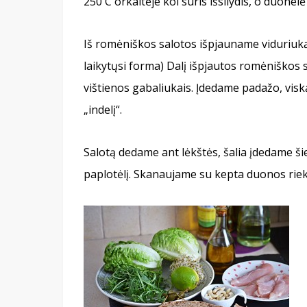
250 C orkaitėje kol sūris išsilydis, o duonel
Iš romėniškos salotos išpjauname viduriuką
laikytųsi forma) Dalį išpjautos romėniškos
vištienos gabaliukais. Įdedame padažo, vi
„indelį“.
Salotą dedame ant lėkštės, šalia įdedame šie
paplotėlį. Skanaujame su kepta duonos riek