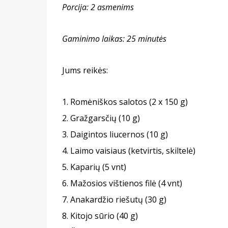
Porcija:
2 asmenims
Gaminimo laikas: 25 minut
ės
Jums reikės:
Romėniškos salotos (2 x 150 g)
Gražgarsčių (10 g)
Daigintos liucernos (10 g)
Laimo vaisiaus (ketvirtis, skiltelė)
Kaparių (5 vnt)
Mažosios vištienos filė (4 vnt)
Anakardžio riešutų (30 g)
Kitojo sūrio (40 g)