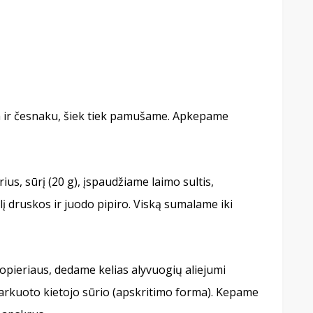
ka ir česnaku, šiek tiek pamušame. Apkepame
us, sūrį (20 g), įspaudžiame laimo sultis,
į druskos ir juodo pipiro. Viską sumalame iki
opieriaus, dedame kelias alyvuogių aliejumi
tarkuoto kietojo sūrio (apskritimo forma). Kepame