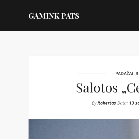
GAMINK PATS
PADAŽAI IR
Salotos „Ce
By
Robertas
Data:
13 s