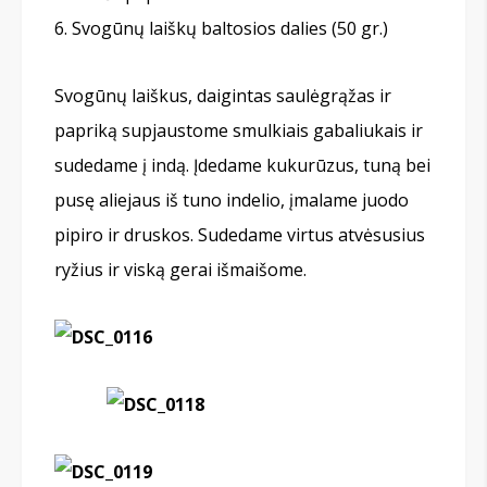
Svogūnų laiškų baltosios dalies (50 gr.)
Svogūnų laiškus, daigintas saulėgrąžas ir
papriką supjaustome smulkiais gabaliukais ir
sudedame į indą. Įdedame kukurūzus, tuną bei
pusę aliejaus iš tuno indelio, įmalame juodo
pipiro ir druskos. Sudedame virtus atvėsusius
ryžius ir viską gerai išmaišome.