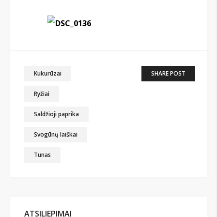
Kukurūzai
SHARE POST
Ryžiai
Saldžioji paprika
Svogūnų laiškai
Tunas
ATSILIEPIMAI