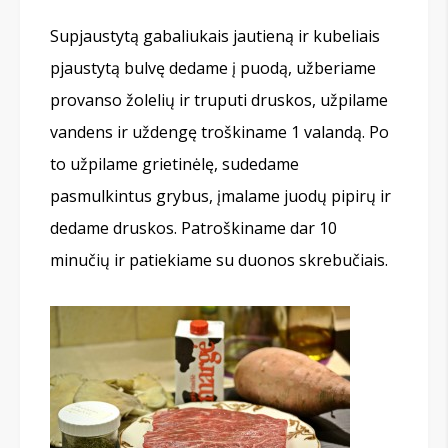
Supjaustytą gabaliukais jautieną ir kubeliais
pjaustytą bulvę dedame į puodą, užberiame
provanso žolelių ir truputi druskos, užpilame
vandens ir uždengę troškiname 1 valandą. Po
to užpilame grietinėlę, sudedame
pasmulkintus grybus, įmalame juodų pipirų ir
dedame druskos. Patroškiname dar 10
minučių ir patiekiame su duonos skrebučiais.