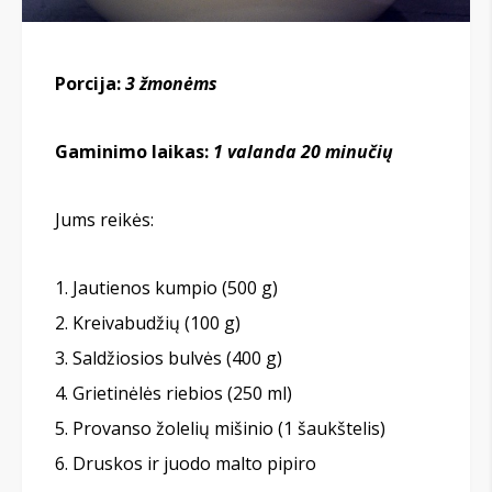
Porcija:
3 žmonėms
Gaminimo laikas:
1 valanda 20 minučių
Jums reikės:
Jautienos kumpio (500 g)
Kreivabudžių (100 g)
Saldžiosios bulvės (400 g)
Grietinėlės riebios (250 ml)
Provanso žolelių mišinio (1 šaukštelis)
Druskos ir juodo malto pipiro