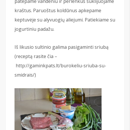
patepame vandeniu ir perlenkus suklijuojame
kraštus. Paruoštus koldūnus apkepame
keptuvėje su alyvuogių aliejumi. Patiekiame su
jogurtiniu padažu.
Iš likusio sultinio galima pasigaminti sriubą
(receptą rasite čia –
http://gaminkpats.lt/burokeliu-sriuba-su-
smidrais/)