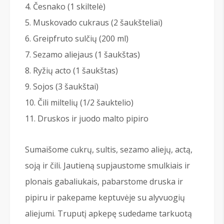
Česnako (1 skiltelė)
Muskovado cukraus (2 šaukšteliai)
Greipfruto sulčių (200 ml)
Sezamo aliejaus (1 šaukštas)
Ryžių acto (1 šaukštas)
Sojos (3 šaukštai)
Čili miltelių (1/2 šauktelio)
Druskos ir juodo malto pipiro
Sumaišome cukrų, sultis, sezamo aliejų, actą,
soją ir čili. Jautieną supjaustome smulkiais ir
plonais gabaliukais, pabarstome druska ir
pipiru ir pakepame keptuvėje su alyvuogių
aliejumi. Truputį apkepę sudedame tarkuotą