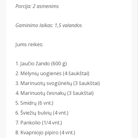
Porcija: 2 asmenims
Gaminimo laikas: 1,5
valandos
Jums reikės:
Jaučio žando (600 g)
Mėlynių uogienės (4 šaukštai)
Marinuotų svogūnėlių (3 šaukštai)
Marinuotų česnakų (3 šaukštai)
Smidrų (6 vnt.)
Šviežių bulvių (4 vnt.)
Pankolio (1/4 vnt.)
Kvapniojo pipiro (4 vnt.)