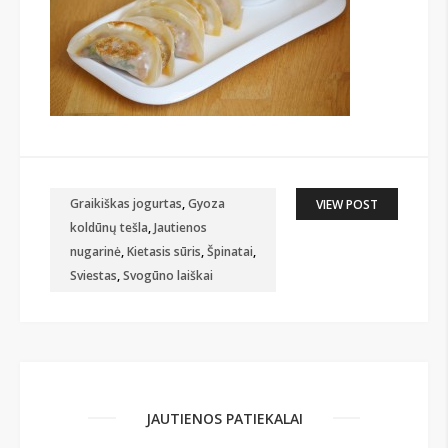
Graikiškas jogurtas
,
Gyoza
VIEW POST
koldūnų tešla
,
Jautienos
nugarinė
,
Kietasis sūris
,
Špinatai
,
Sviestas
,
Svogūno laiškai
JAUTIENOS PATIEKALAI