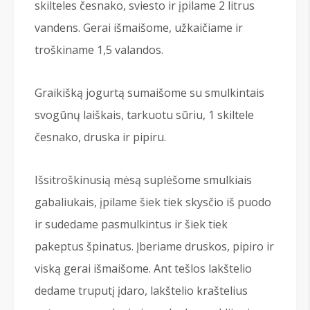
skilteles česnako, sviesto ir įpilame 2 litrus
vandens. Gerai išmaišome, užkaičiame ir
troškiname 1,5 valandos.
Graikišką jogurtą sumaišome su smulkintais
svogūnų laiškais, tarkuotu sūriu, 1 skiltele
česnako, druska ir pipiru.
Išsitroškinusią mėsą suplėšome smulkiais
gabaliukais, įpilame šiek tiek skysčio iš puodo
ir sudedame pasmulkintus ir šiek tiek
pakeptus špinatus. Įberiame druskos, pipiro ir
viską gerai išmaišome. Ant tešlos lakštelio
dedame truputį įdaro, lakštelio kraštelius