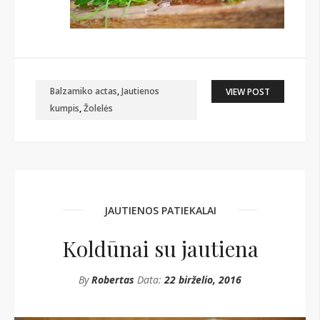
Balzamiko actas
,
Jautienos
VIEW POST
kumpis
,
Žolelės
JAUTIENOS PATIEKALAI
Koldūnai su jautiena
By
Robertas
Data:
22 birželio, 2016