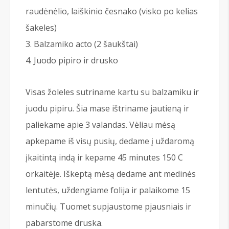
raudėnėlio, laiškinio česnako (visko po kelias
šakeles)
Balzamiko acto (2 šaukštai)
Juodo pipiro ir drusko
Visas žoleles sutriname kartu su balzamiku ir
juodu pipiru. Šia mase ištriname jautieną ir
paliekame apie 3 valandas. Vėliau mėsą
apkepame iš visų pusių, dedame į uždaromą
įkaitintą indą ir kepame 45 minutes 150 C
orkaitėje. Iškeptą mėsą dedame ant medinės
lentutės, uždengiame folija ir palaikome 15
minučių. Tuomet supjaustome pjausniais ir
pabarstome druska.