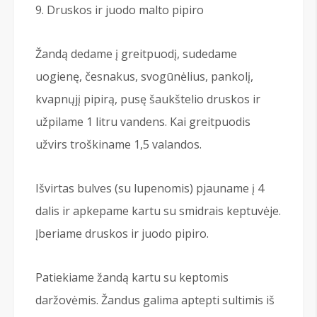
Druskos ir juodo malto pipiro
Žandą dedame į greitpuodį, sudedame
uogienę, česnakus, svogūnėlius, pankolį,
kvapnųjį pipirą, pusę šaukštelio druskos ir
užpilame 1 litru vandens. Kai greitpuodis
užvirs troškiname 1,5 valandos.
Išvirtas bulves (su lupenomis) pjauname į 4
dalis ir apkepame kartu su smidrais keptuvėje.
Įberiame druskos ir juodo pipiro.
Patiekiame žandą kartu su keptomis
daržovėmis. Žandus galima aptepti sultimis iš