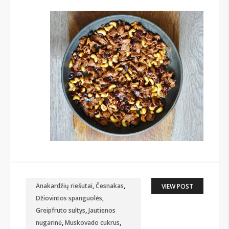
Anakardžių riešutai
,
Česnakas
,
VIEW POST
Džiovintos spanguolės
,
Greipfruto sultys
,
Jautienos
nugarinė
,
Muskovado cukrus
,