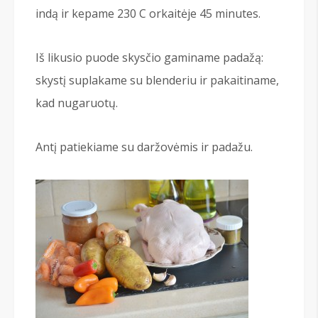
indą ir kepame 230 C orkaitėje 45 minutes.
Iš likusio puode skysčio gaminame padažą:
skystį suplakame su blenderiu ir pakaitiname,
kad nugaruotų.
Antį patiekiame su daržovėmis ir padažu.