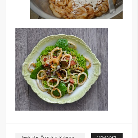
Avokadas
,
Česnakas
,
Kalmarų
VIEW POST