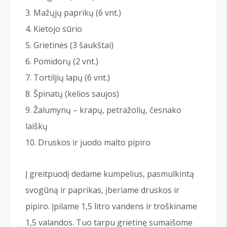
Mažųjų paprikų (6 vnt.)
Kietojo sūrio
Grietinės (3 šaukštai)
Pomidorų (2 vnt.)
Tortiljių lapų (6 vnt.)
Špinatų (kelios saujos)
Žalumynų – krapų, petražolių, česnako
laiškų
Druskos ir juodo malto pipiro
Į greitpuodį dedame kumpelius, pasmulkintą
svogūną ir paprikas, įberiame druskos ir
pipiro. Įpilame 1,5 litro vandens ir troškiname
1,5 valandos. Tuo tarpu grietinę sumaišome