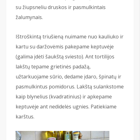
su žiupsneliu druskos ir pasmulkintais
žalumynais.
Ištroškintą triušieną nuimame nuo kauliuko ir
kartu su daržovėmis pakepame keptuvėje
(galima įdėti šaukštą sviesto). Ant tortilijos
lakštų tepame grietinės padažą,
užtarkuojame sūrio, dedame įdaro, špinatų ir
pasmulkintus pomidorus. Lakštą sulankstome
kaip blynelius (kvadratinius) ir apkepame
keptuvėje ant nedidelės ugnies. Patiekiame
karštus.