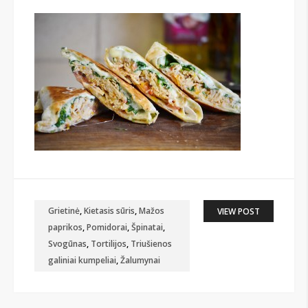
Grietinė
,
Kietasis sūris
,
Mažos
VIEW POST
paprikos
,
Pomidorai
,
Špinatai
,
Svogūnas
,
Tortilijos
,
Triušienos
galiniai kumpeliai
,
Žalumynai