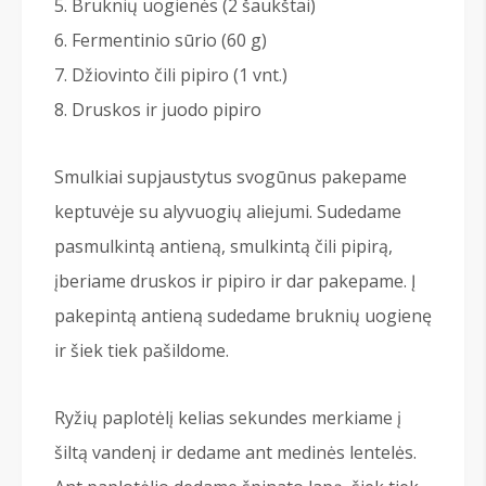
Bruknių uogienės (2 šaukštai)
Fermentinio sūrio (60 g)
Džiovinto čili pipiro (1 vnt.)
Druskos ir juodo pipiro
Smulkiai supjaustytus svogūnus pakepame
keptuvėje su alyvuogių aliejumi. Sudedame
pasmulkintą antieną, smulkintą čili pipirą,
įberiame druskos ir pipiro ir dar pakepame. Į
pakepintą antieną sudedame bruknių uogienę
ir šiek tiek pašildome.
Ryžių paplotėlį kelias sekundes merkiame į
šiltą vandenį ir dedame ant medinės lentelės.