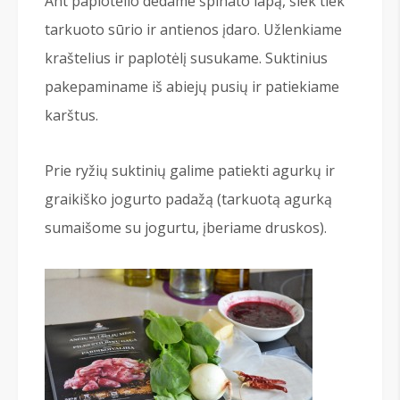
Ant paplotėlio dedame špinato lapą, šiek tiek
tarkuoto sūrio ir antienos įdaro. Užlenkiame
kraštelius ir paplotėlį susukame. Suktinius
pakepaminame iš abiejų pusių ir patiekiame
karštus.
Prie ryžių suktinių galime patiekti agurkų ir
graikiško jogurto padažą (tarkuotą agurką
sumaišome su jogurtu, įberiame druskos).