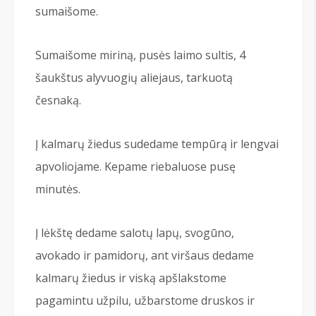
sumaišome.
Sumaišome miriną, pusės laimo sultis, 4
šaukštus alyvuogių aliejaus, tarkuotą
česnaką.
Į kalmarų žiedus sudedame tempūrą ir lengvai
apvoliojame. Kepame riebaluose pusę
minutės.
Į lėkštę dedame salotų lapų, svogūno,
avokado ir pamidorų, ant viršaus dedame
kalmarų žiedus ir viską apšlakstome
pagamintu užpilu, užbarstome druskos ir