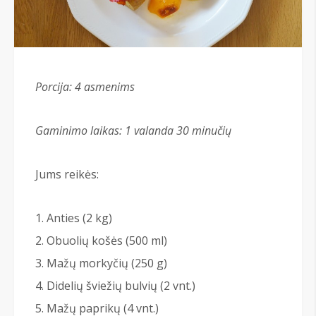
Porcija: 4 asmenims
Gaminimo laikas: 1 valanda 30 minu
čių
Jums reikės:
Anties (2 kg)
Obuolių košės (500 ml)
Mažų morkyčių (250 g)
Didelių šviežių bulvių (2 vnt.)
Mažų paprikų (4 vnt.)