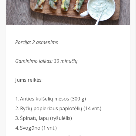
Porcija: 2
asmenims
Gaminimo laikas: 30 minučių
Jums reikės:
Anties kulšelių mėsos (300 g)
Ryžių popieriaus paplotėlių (14 vnt.)
Špinatų lapų (ryšulėlis)
Svogūno (1 vnt.)