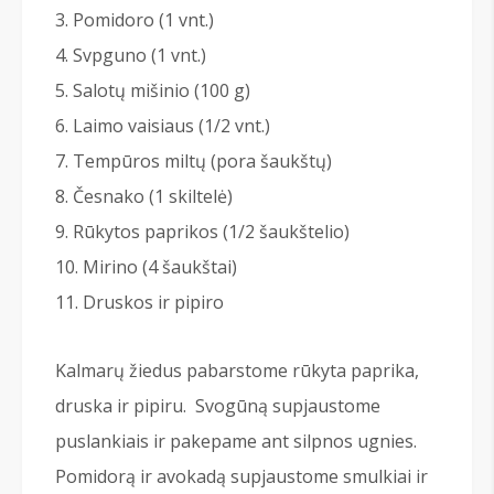
Pomidoro (1 vnt.)
Svpguno (1 vnt.)
Salotų mišinio (100 g)
Laimo vaisiaus (1/2 vnt.)
Tempūros miltų (pora šaukštų)
Česnako (1 skiltelė)
Rūkytos paprikos (1/2 šaukštelio)
Mirino (4 šaukštai)
Druskos ir pipiro
Kalmarų žiedus pabarstome rūkyta paprika,
druska ir pipiru. Svogūną supjaustome
puslankiais ir pakepame ant silpnos ugnies.
Pomidorą ir avokadą supjaustome smulkiai ir