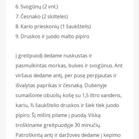
Svogūnų (2 vnt.)
Česnako (2 skiltelės)
Kario prieskonių (1 šaukštelis)
Druskos ir juodo malto pipiro
Į greitpuodį dedame nuskustas ir
pasmulkintas morkas, bulves ir svogūnus. Ant
viršaus dedame antį, per pusę perpjautas ir
išvalytas paprikas ir česnaką. Dubenyje
sumaišome obuolių košę su 1,5 litro vandens,
kariu, ½ šaukštelio druskos ir šiek tiek juodo
pipiro. Šį mišinį pilame į puodą. Viską
troškiname greitpuodyje 30 minučių.
Patroškintą antį ir daržoves dedame į kepimo