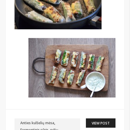
Anties kulšelių mėsa
,
VIEW POST
Fermentinis sūris
,
ryžių