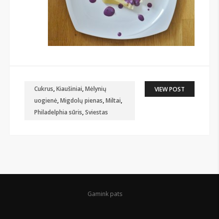
Cukrus
,
Kiaušiniai
,
Mėlynių
VIEW POST
uogienė
,
Migdolų pienas
,
Miltai
,
Philadelphia sūris
,
Sviestas
Gamink pats