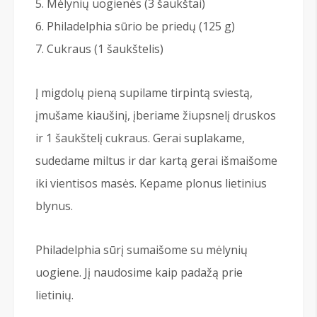
Mėlynių uogienės (3 šaukštai)
Philadelphia sūrio be priedų (125 g)
Cukraus (1 šaukštelis)
Į migdolų pieną supilame tirpintą sviestą,
įmušame kiaušinį, įberiame žiupsnelį druskos
ir 1 šaukštelį cukraus. Gerai suplakame,
sudedame miltus ir dar kartą gerai išmaišome
iki vientisos masės. Kepame plonus lietinius
blynus.
Philadelphia sūrį sumaišome su mėlynių
uogiene. Jį naudosime kaip padažą prie
lietinių.