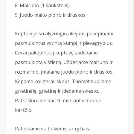
Mairūno (1 šaukštelis)
Juodo malto pipiro ir druskos
Keptuvėje su alyvuogių aliejumi pakepiname
pasmulkintus vytintą kumpį ir pievagrybius.
Gerai pakepinus į keptuvę sudedame
pasmulkintą vištieną. Užberiame mairūno ir
rozmarino, įmalame juodo pipiro ir druskos.
Kepame kol gerai iškeps. Tuomet supilame
grietinėlę, grietinę ir įdedame sviesto.
Patroškiname dar 10 min. ant vidutinio
karščio.
Patiekiame su bulvėmis ar ryžiais.