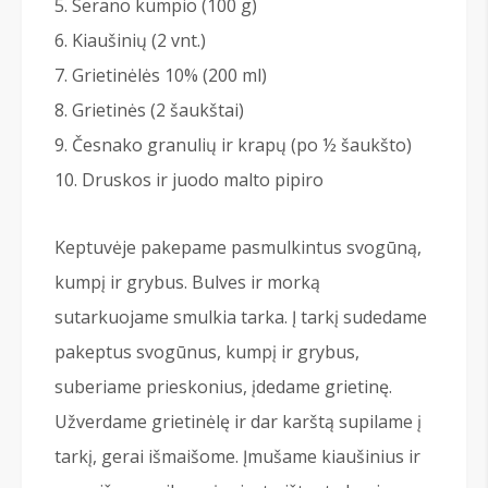
Serano kumpio (100 g)
Kiaušinių (2 vnt.)
Grietinėlės 10% (200 ml)
Grietinės (2 šaukštai)
Česnako granulių ir krapų (po ½ šaukšto)
Druskos ir juodo malto pipiro
Keptuvėje pakepame pasmulkintus svogūną,
kumpį ir grybus. Bulves ir morką
sutarkuojame smulkia tarka. Į tarkį sudedame
pakeptus svogūnus, kumpį ir grybus,
suberiame prieskonius, įdedame grietinę.
Užverdame grietinėlę ir dar karštą supilame į
tarkį, gerai išmaišome. Įmušame kiaušinius ir