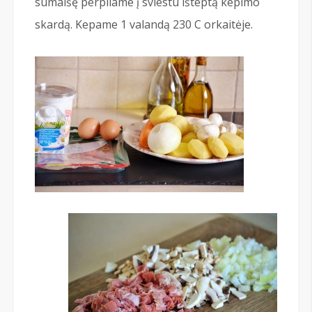
sumaišę perpilame į sviestu išteptą kepimo
skardą. Kepame 1 valandą 230 С orkaitėje.