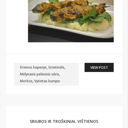
Ėrienos kepenys
,
Grietinėlė
,
VIEW POST
Mėlynasis pelėsinis sūris
,
Morkos
,
Vytintas kumpis
SRIUBOS IR TROŠKINIAI
,
VIŠTIENOS