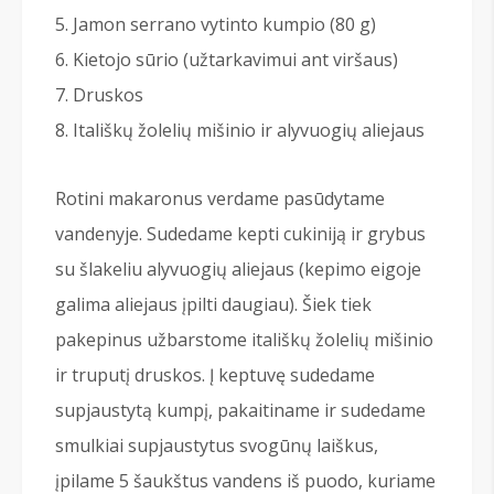
Jamon serrano vytinto kumpio (80 g)
Kietojo sūrio (užtarkavimui ant viršaus)
Druskos
Itališkų žolelių mišinio ir alyvuogių aliejaus
Rotini makaronus verdame pasūdytame
vandenyje. Sudedame kepti cukiniją ir grybus
su šlakeliu alyvuogių aliejaus (kepimo eigoje
galima aliejaus įpilti daugiau). Šiek tiek
pakepinus užbarstome itališkų žolelių mišinio
ir truputį druskos. Į keptuvę sudedame
supjaustytą kumpį, pakaitiname ir sudedame
smulkiai supjaustytus svogūnų laiškus,
įpilame 5 šaukštus vandens iš puodo, kuriame