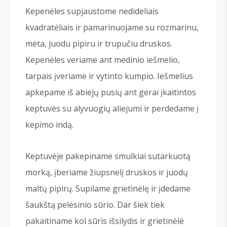
Kepenėles supjaustome nedideliais
kvadratėliais ir pamarinuojame su rozmarinu,
mėta, juodu pipiru ir trupučiu druskos.
Kepenėles veriame ant medinio iešmelio,
tarpais įveriame ir vytinto kumpio. Iešmelius
apkepame iš abiejų pusių ant gerai įkaitintos
keptuvės su alyvuogių aliejumi ir perdedame į
kepimo indą.
Keptuvėje pakepiname smulkiai sutarkuotą
morką, įberiame žiupsnelį druskos ir juodų
maltų pipirų. Supilame grietinėlę ir įdedame
šaukštą pelėsinio sūrio. Dar šiek tiek
pakaitiname kol sūris išsilydis ir grietinėlė