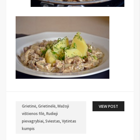
Grietinė
,
Grietinėlė
,
Mažoji
VIEW POST
vištienos filė
,
Rudieji
pievagrybiai
,
Sviestas
,
Vytintas
kumpis