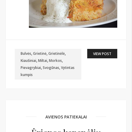
Bulvės
,
Grietinė
,
Grietinėlė
,
VIEW POST
Kiaušiniai
,
Miltai
,
Morkos
,
Pievagrybiai
,
Svogūnas
,
Vytintas
kumpis
AVIENOS PATIEKALAI