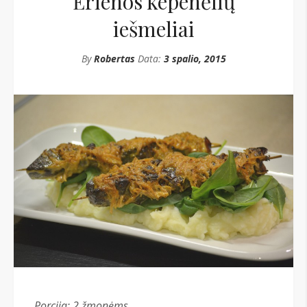
Ėrienos kepenėlių
iešmeliai
By
Robertas
Data:
3 spalio, 2015
Porcija: 2
žmonėms