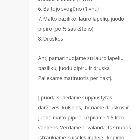
Baltojo svogūno (1 vnt.)
Malto baziliko, lauro lapelių, juodo
pipiro (po ½ šaukštelio)
Druskos
Antį pamarinuojame su lauro lapeliu,
baziliku, juodu pipiru ir druska.
Paliekame matinuotis per naktį.
Į puodą sudedame supjaustytas
daržoves, kulšeles, įberiame druskos ir
juodo malto pipiro, užpilame 1,5 litro
vandens. Verdame 1 valandą. Iš sriubos
ištraukiame kulšeles ir įdėję į kepimo