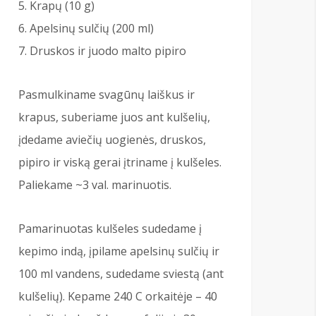
Krapų (10 g)
Apelsinų sulčių (200 ml)
Druskos ir juodo malto pipiro
Pasmulkiname svagūnų laiškus ir
krapus, suberiame juos ant kulšelių,
įdedame aviečių uogienės, druskos,
pipiro ir viską gerai įtriname į kulšeles.
Paliekame ~3 val. marinuotis.
Pamarinuotas kulšeles sudedame į
kepimo indą, įpilame apelsinų sulčių ir
100 ml vandens, sudedame sviestą (ant
kulšelių). Kepame 240 C orkaitėje – 40