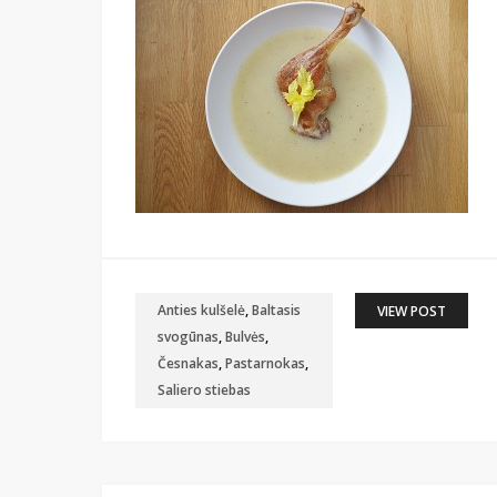
Anties kulšelė
,
Baltasis
VIEW POST
svogūnas
,
Bulvės
,
Česnakas
,
Pastarnokas
,
Saliero stiebas