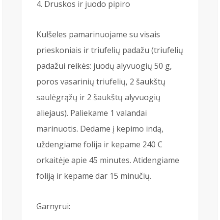
Druskos ir juodo pipiro
Kulšeles pamarinuojame su visais
prieskoniais ir triufelių padažu (triufelių
padažui reikės: juodų alyvuogių 50 g,
poros vasarinių triufelių, 2 šaukštų
saulėgrąžų ir 2 šaukštų alyvuogių
aliejaus). Paliekame 1 valandai
marinuotis. Dedame į kepimo indą,
uždengiame folija ir kepame 240 C
orkaitėje apie 45 minutes. Atidengiame
foliją ir kepame dar 15 minučių.
Garnyrui: