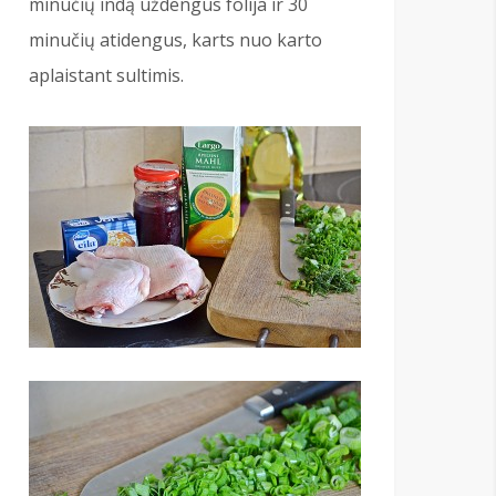
minučių indą uždengus folija ir 30
minučių atidengus, karts nuo karto
aplaistant sultimis.