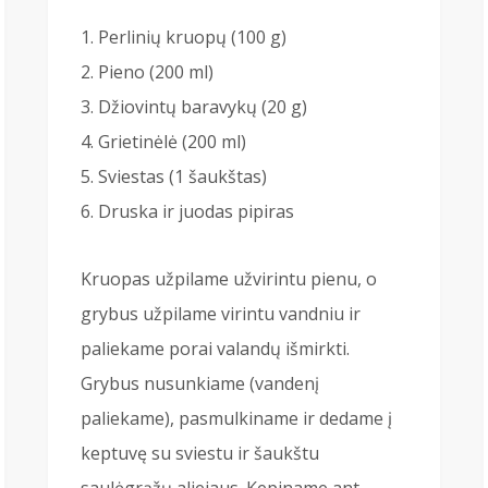
Perlinių kruopų (100 g)
Pieno (200 ml)
Džiovintų baravykų (20 g)
Grietinėlė (200 ml)
Sviestas (1 šaukštas)
Druska ir juodas pipiras
Kruopas užpilame užvirintu pienu, o
grybus užpilame virintu vandniu ir
paliekame porai valandų išmirkti.
Grybus nusunkiame (vandenį
paliekame), pasmulkiname ir dedame į
keptuvę su sviestu ir šaukštu
saulėgrąžų aliejaus. Kepiname ant