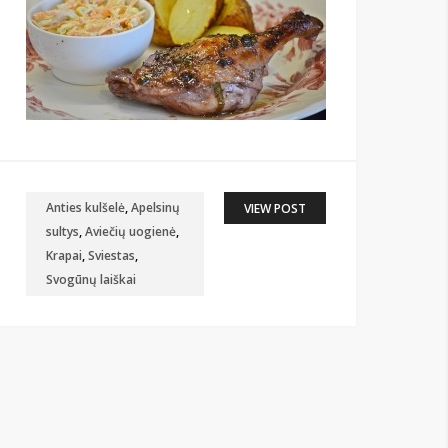
Anties kulšelė
,
Apelsinų
VIEW POST
sultys
,
Aviečių uogienė
,
Krapai
,
Sviestas
,
Svogūnų laiškai