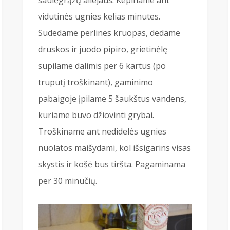
vidutinės ugnies kelias minutes.
Sudedame perlines kruopas, dedame
druskos ir juodo pipiro, grietinėlę
supilame dalimis per 6 kartus (po
truputį troškinant), gaminimo
pabaigoje įpilame 5 šaukštus vandens,
kuriame buvo džiovinti grybai.
Troškiname ant nedidelės ugnies
nuolatos maišydami, kol išsigarins visas
skystis ir košė bus tiršta. Pagaminama
per 30 minučių.