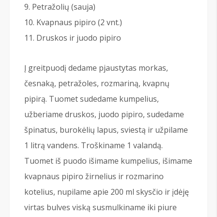
Petražolių (sauja)
Kvapnaus pipiro (2 vnt.)
Druskos ir juodo pipiro
Į greitpuodį dedame pjaustytas morkas,
česnaką, petražoles, rozmariną, kvapnų
pipirą. Tuomet sudedame kumpelius,
užberiame druskos, juodo pipiro, sudedame
špinatus, burokėlių lapus, sviestą ir užpilame
1 litrą vandens. Troškiname 1 valandą.
Tuomet iš puodo išimame kumpelius, išimame
kvapnaus pipiro žirnelius ir rozmarino
kotelius, nupilame apie 200 ml skysčio ir įdėję
virtas bulves viską susmulkiname iki piure