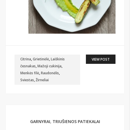
Citrina
,
Grietinėlė
,
Laiškinis
VIEW POST
česnakas
,
Mažoji cukinija
,
Menkės filė
,
Raudonėlis
,
Sviestas
,
Žirneliai
GARNYRAI
,
TRIUŠIENOS PATIEKALAI