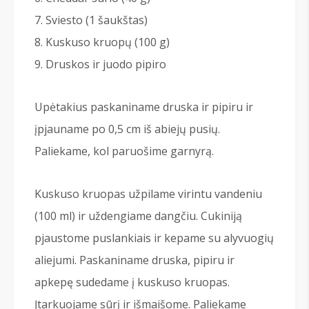
Sviesto (1 šaukštas)
Kuskuso kruopų (100 g)
Druskos ir juodo pipiro
Upėtakius paskaniname druska ir pipiru ir
įpjauname po 0,5 cm iš abiejų pusių.
Paliekame, kol paruošime garnyrą.
Kuskuso kruopas užpilame virintu vandeniu
(100 ml) ir uždengiame dangčiu. Cukiniją
pjaustome puslankiais ir kepame su alyvuogių
aliejumi. Paskaniname druska, pipiru ir
apkepę sudedame į kuskuso kruopas.
Įtarkuojame sūrį ir išmaišome. Paliekame