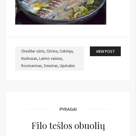
Cheddar sūris
,
Citrina
,
Cukinija
,
VIEW POST
Kuskusas
,
Laimo vaisius
,
Rozmarinas
,
Sviestas
,
Upėtakis
PYRAGAI
Filo tešlos obuolių