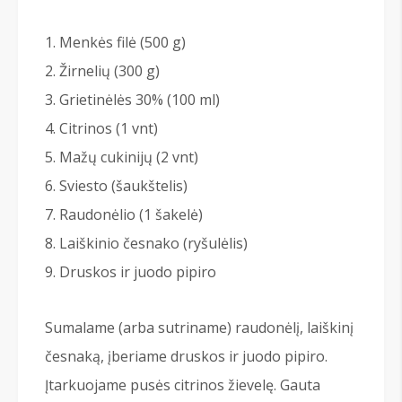
Menkės filė (500 g)
Žirnelių (300 g)
Grietinėlės 30% (100 ml)
Citrinos (1 vnt)
Mažų cukinijų (2 vnt)
Sviesto (šaukštelis)
Raudonėlio (1 šakelė)
Laiškinio česnako (ryšulėlis)
Druskos ir juodo pipiro
Sumalame (arba sutriname) raudonėlį, laiškinį
česnaką, įberiame druskos ir juodo pipiro.
Įtarkuojame pusės citrinos žievelę. Gauta