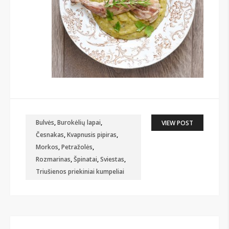
Bulvės
,
Burokėlių lapai
,
VIEW POST
Česnakas
,
Kvapnusis pipiras
,
Morkos
,
Petražolės
,
Rozmarinas
,
Špinatai
,
Sviestas
,
Triušienos priekiniai kumpeliai