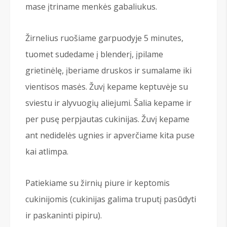
mase įtriname menkės gabaliukus.
Žirnelius ruošiame garpuodyje 5 minutes,
tuomet sudedame į blenderį, įpilame
grietinėlę, įberiame druskos ir sumalame iki
vientisos masės. Žuvį kepame keptuvėje su
sviestu ir alyvuogių aliejumi. Šalia kepame ir
per pusę perpjautas cukinijas. Žuvį kepame
ant nedidelės ugnies ir apverčiame kita puse
kai atlimpa.
Patiekiame su žirnių piure ir keptomis
cukinijomis (cukinijas galima truputį pasūdyti
ir paskaninti pipiru).