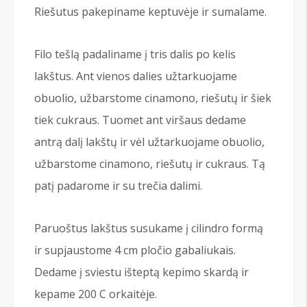
Riešutus pakepiname keptuvėje ir sumalame.
Filo tešlą padaliname į tris dalis po kelis
lakštus. Ant vienos dalies užtarkuojame
obuolio, užbarstome cinamono, riešutų ir šiek
tiek cukraus. Tuomet ant viršaus dedame
antrą dalį lakštų ir vėl užtarkuojame obuolio,
užbarstome cinamono, riešutų ir cukraus. Tą
patį padarome ir su trečia dalimi.
Paruoštus lakštus susukame į cilindro formą
ir supjaustome 4 cm pločio gabaliukais.
Dedame į sviestu išteptą kepimo skardą ir
kepame 200 C orkaitėje.