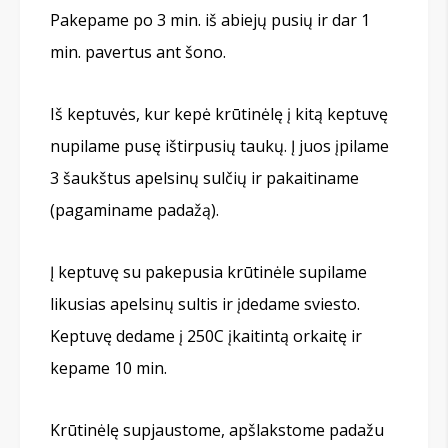
Pakepame po 3 min. iš abiejų pusių ir dar 1
min. pavertus ant šono.
Iš keptuvės, kur kepė krūtinėlę į kitą keptuvę
nupilame pusę ištirpusių taukų. Į juos įpilame
3 šaukštus apelsinų sulčių ir pakaitiname
(pagaminame padažą).
Į keptuvę su pakepusia krūtinėle supilame
likusias apelsinų sultis ir įdedame sviesto.
Keptuvę dedame į 250С įkaitintą orkaitę ir
kepame 10 min.
Krūtinėlę supjaustome, apšlakstome padažu