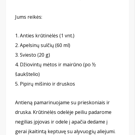
Jums reikės:
Anties krūtinėlės (1 vnt.)
Apelsinų sulčių (60 ml)
Sviesto (20 g)
Džiovintų mėtos ir mairūno (po ½
šaukštelio)
Pipirų mišinio ir druskos
Antieną pamarinuojame su prieskoniais ir
druska. Krūtinėlės odelėje peiliu padarome
negilias įpjovas ir odele į apačia dedame į
gerai įkaitintą keptuvę su alyvuogių aliejumi.