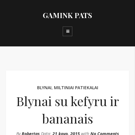
GAMINK PATS
BLYNAI
,
MILTINIAI PATIEKALAI
Blynai su kefyru ir
bananais
By
Robertas
Data:
21 kovo, 2015
with
No Comments