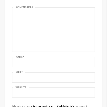
KOMENTARAS
NAME
*
MAIL
*
WEBSITE
Noriu savo interneto naršyklėje išsaugoti