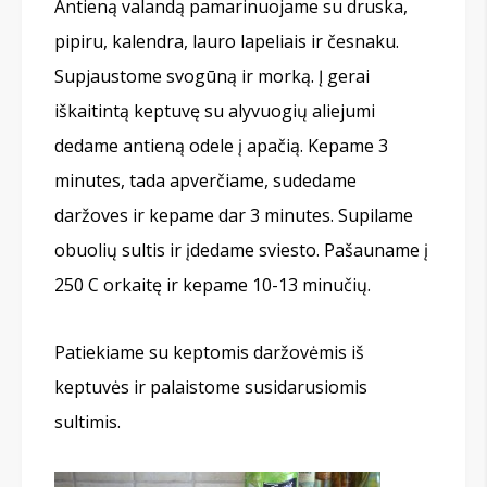
Antieną valandą pamarinuojame su druska,
pipiru, kalendra, lauro lapeliais ir česnaku.
Supjaustome svogūną ir morką. Į gerai
iškaitintą keptuvę su alyvuogių aliejumi
dedame antieną odele į apačią. Kepame 3
minutes, tada apverčiame, sudedame
daržoves ir kepame dar 3 minutes. Supilame
obuolių sultis ir įdedame sviesto. Pašauname į
250 С orkaitę ir kepame 10-13 minučių.
Patiekiame su keptomis daržovėmis iš
keptuvės ir palaistome susidarusiomis
sultimis.