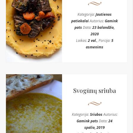
Kategorija:
Jautienos
patiekalai
Autorius:
Gamink
pats
Data:
23 balandžio,
2020
Laikas:
2 val.
, Porcija:
5
asmenims
Svogūnų sriuba
Kategorija:
Sriubos
Autorius:
Gamink pats
Data:
24
spalio, 2019