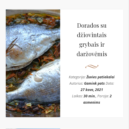
Dorados su
džiovintais
grybais ir
daržovėmis
Kategorija:
Žuvies patiekalai
Autorius:
Gamink pats
Data:
27 kovo, 2021
Laikas:
30 min.
, Porcija:
2
asmenims