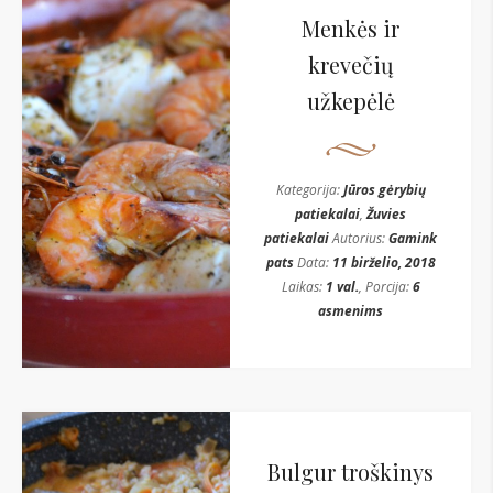
Menkės ir
krevečių
užkepėlė
Kategorija:
Jūros gėrybių
patiekalai
,
Žuvies
patiekalai
Autorius:
Gamink
pats
Data:
11 birželio, 2018
Laikas:
1 val.
, Porcija:
6
asmenims
Bulgur troškinys