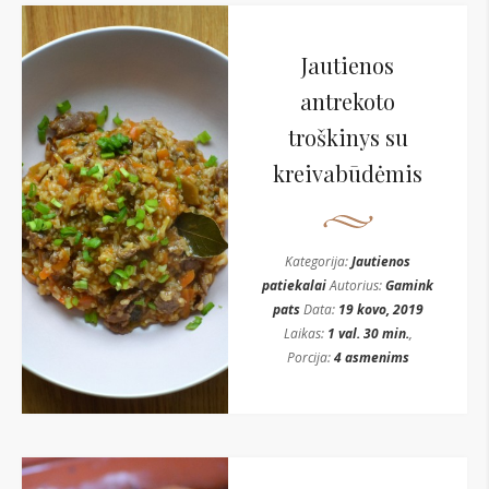
Jautienos
antrekoto
troškinys su
kreivabūdėmis
Kategorija:
Jautienos
patiekalai
Autorius:
Gamink
pats
Data:
19 kovo, 2019
Laikas:
1 val. 30 min.
,
Porcija:
4 asmenims