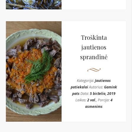
Troškinta
jautienos
sprandinė
Kategorija:
Jautienos
patiekalai
Autorius:
Gamink
pats
Data:
5 birželio, 2019
Laikas:
2 val.
, Porcija:
4
asmenims