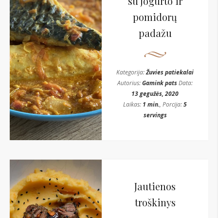
su jogurto ir
pomidorų
padažu
Kategorija:
Žuvies patiekalai
Autorius:
Gamink pats
Data:
13 gegužės, 2020
Laikas:
1 min.
, Porcija:
5
servings
Jautienos
troškinys