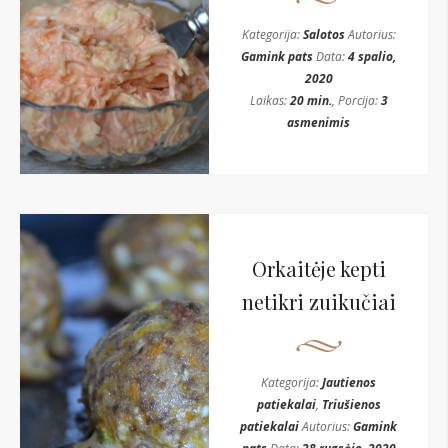
Kategorija:
Salotos
Autorius:
Gamink pats
Data:
4 spalio,
2020
Laikas:
20 min.
, Porcija:
3
asmenimis
Orkaitėje kepti
netikri zuikučiai
Kategorija:
Jautienos
patiekalai
,
Triušienos
patiekalai
Autorius:
Gamink