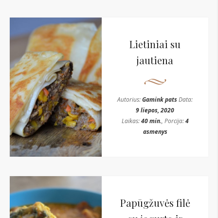
Lietiniai su
jautiena
Autorius:
Gamink pats
Data:
9 liepos, 2020
Laikas:
40 min.
, Porcija:
4
asmenys
Papūgžuvės filė