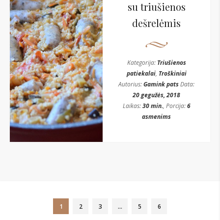
su triušienos
dešrelėmis
Kategorija:
Triušienos
patiekalai
,
Troškiniai
Autorius:
Gamink pats
Data:
20 gegužės, 2018
Laikas:
30 min.
, Porcija:
6
asmenims
1
2
3
…
5
6