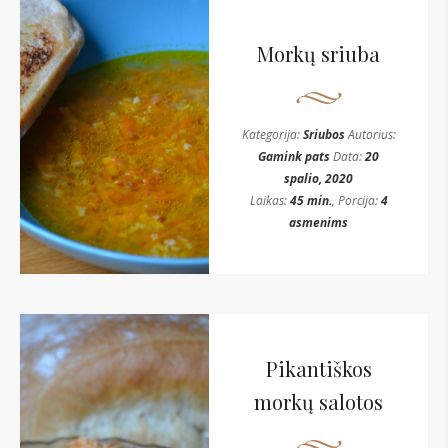
Morkų sriuba
Kategorija:
Sriubos
Autorius:
Gamink pats
Data:
20
spalio, 2020
Laikas:
45 min.
, Porcija:
4
asmenims
Pikantiškos
morkų salotos