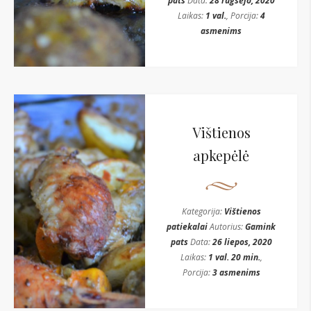
pats
Data:
28 rugsėjo, 2020
Laikas:
1 val.
, Porcija:
4
asmenims
Vištienos
apkepėlė
Kategorija:
Vištienos
patiekalai
Autorius:
Gamink
pats
Data:
26 liepos, 2020
Laikas:
1 val. 20 min.
,
Porcija:
3 asmenims