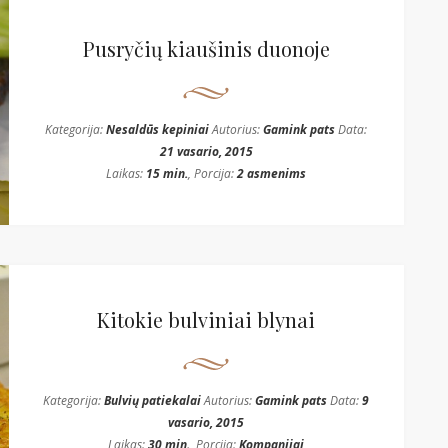
Pusryčių kiaušinis duonoje
Kategorija:
Nesaldūs kepiniai
Autorius:
Gamink pats
Data:
21 vasario, 2015
Laikas:
15 min.
, Porcija:
2 asmenims
Kitokie bulviniai blynai
Kategorija:
Bulvių patiekalai
Autorius:
Gamink pats
Data:
9
vasario, 2015
Laikas:
30 min.
, Porcija:
Kompanijai