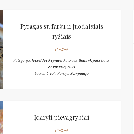
Pyragas su faršu ir juodaisiais
ryžiais
Kategorija:
Nesaldūs kepiniai
Autorius:
Gamink pats
Data:
27 vasario, 2021
Laikas:
1 val.
, Porcija:
Kompanija
Įdaryti pievagrybiai