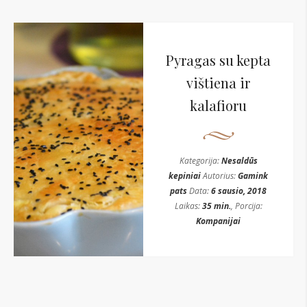
Pyragas su kepta
vištiena ir
kalafioru
Kategorija:
Nesaldūs
kepiniai
Autorius:
Gamink
pats
Data:
6 sausio, 2018
Laikas:
35 min.
, Porcija:
Kompanijai