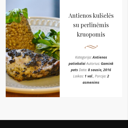
Antienos kulšelės
su perlinėmis
kruopomis
Kategorija:
Antienos
patiekalai
Autorius:
Gamink
pats
Data:
8 sausio, 2016
Laikas:
1 val.
, Porcija:
2
asmenims