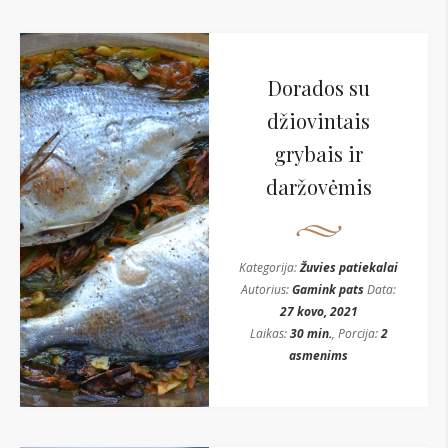
Dorados su
džiovintais
grybais ir
daržovėmis
Kategorija:
Žuvies patiekalai
Autorius:
Gamink pats
Data:
27 kovo, 2021
Laikas:
30 min.
, Porcija:
2
asmenims