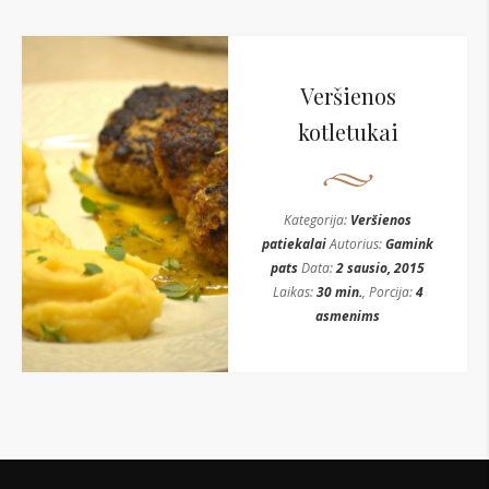
Veršienos
kotletukai
Kategorija:
Veršienos
patiekalai
Autorius:
Gamink
pats
Data:
2 sausio, 2015
Laikas:
30 min.
, Porcija:
4
asmenims