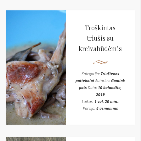
Troškintas
triušis su
kreivabūdėmis
Kategorija:
Triušienos
patiekalai
Autorius:
Gamink
pats
Data:
10 balandžio,
2019
Laikas:
1 val. 20 min.
,
Porcija:
4 asmenims