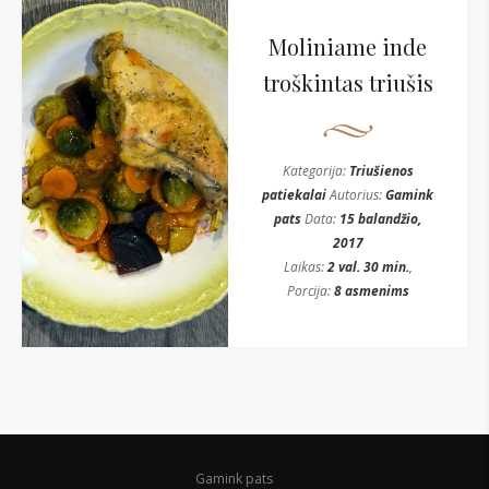
Moliniame inde
troškintas triušis
Kategorija:
Triušienos
patiekalai
Autorius:
Gamink
pats
Data:
15 balandžio,
2017
Laikas:
2 val. 30 min.
,
Porcija:
8 asmenims
Gamink pats