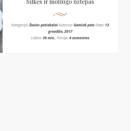
Silkės ir moliūgo užtepas
Kategorija:
Žuvies patiekalai
Autorius:
Gamink pats
Data:
13
gruodžio, 2017
Laikas:
30 min.
, Porcija:
4 asmenims