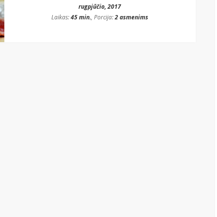
rugpjūčio, 2017
Laikas:
45 min.
, Porcija:
2 asmenims