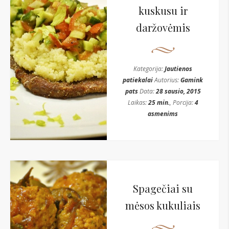
kuskusu ir
daržovėmis
Kategorija:
Jautienos
patiekalai
Autorius:
Gamink
pats
Data:
28 sausio, 2015
Laikas:
25 min.
, Porcija:
4
asmenims
Spagečiai su
mėsos kukuliais