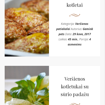
kotletai
Kategorija:
Veršienos
patiekalai
Autorius:
Gamink
pats
Data:
29 kovo, 2017
Laikas:
45 min.
, Porcija:
4
asmenims
Veršienos
kotletukai su
sūrio padažu