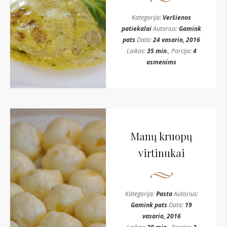
Kategorija:
Veršienos
patiekalai
Autorius:
Gamink
pats
Data:
24 vasario, 2016
Laikas:
35 min.
, Porcija:
4
asmenims
Manų kruopų
virtinukai
Kategorija:
Pasta
Autorius:
Gamink pats
Data:
19
vasario, 2016