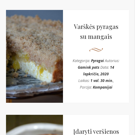
Varškės pyragas
su mangais
Kategorija:
Pyragai
Autorius:
Gamink pats
Data:
14
lapkričio, 2020
Laikas:
1 val. 30 min.
,
Porcija:
Kompanijai
Įdaryti veršienos