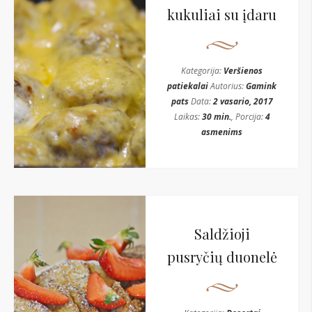
kukuliai su įdaru
Kategorija:
Veršienos
patiekalai
Autorius:
Gamink
pats
Data:
2 vasario, 2017
Laikas:
30 min.
, Porcija:
4
asmenims
Saldžioji
pusryčių duonelė