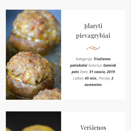
Įdaryti
pievagrybiai
Kategorija:
Triušienos
patiekalai
Autorius:
Gamink
pats
Data:
31 sausio, 2019
Laikas:
45 min.
, Porcija:
2
asmenims
Veršienos