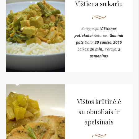
Vištiena su kariu
Kategorija:
Vištienos
patiekalai
Autorius:
Gamink
pats
Data:
20 sausio, 2015
Laikas:
20 min.
, Porcija:
2
asmenims
Vištos krūtinėlė
su obuoliais ir
apelsinais