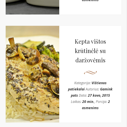
Kepta vištos
krūtinėlė su
daržovėmis
Kategorija:
Vištienos
patiekalai
Autorius:
Gamink
pats
Data:
27 kovo, 2015
Laikas:
20 min.
, Porcija:
2
asmenims