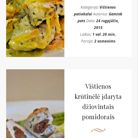
Kategorija:
Vištienos
patiekalai
Autorius:
Gamink
pats
Data:
24 rugpjūčio,
2015
Laikas:
1 val. 20 min.
,
Porcija:
2 asmenims
Vištienos
krūtinėlė įdaryta
džiovintais
pomidorais