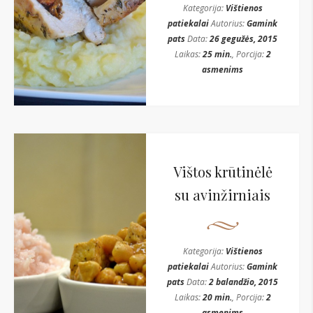
Kategorija:
Vištienos
patiekalai
Autorius:
Gamink
pats
Data:
26 gegužės, 2015
Laikas:
25 min.
, Porcija:
2
asmenims
Vištos krūtinėlė
su avinžirniais
Kategorija:
Vištienos
patiekalai
Autorius:
Gamink
pats
Data:
2 balandžio, 2015
Laikas:
20 min.
, Porcija:
2
asmenims