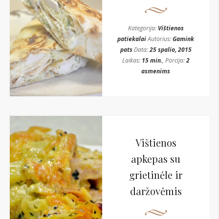
Kategorija:
Vištienos
patiekalai
Autorius:
Gamink
pats
Data:
25 spalio, 2015
Laikas:
15 min.
, Porcija:
2
asmenims
Vištienos
apkepas su
grietinėle ir
daržovėmis