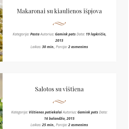
Makaronai su kiaulienos išpjova
Kategorija:
Pasta
Autorius:
Gamink pats
Data:
19 lapkričio,
2015
Laikas:
30 min.
, Porcija:
2 asmenims
Salotos su vištiena
Kategorija:
Vištienos patiekalai
Autorius:
Gamink pats
Data:
16 balandžio, 2015
Laikas:
25 min.
, Porcija:
2 asmenims