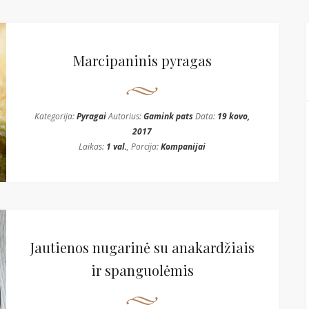
Marcipaninis pyragas
Kategorija:
Pyragai
Autorius:
Gamink pats
Data:
19 kovo,
2017
Laikas:
1 val.
, Porcija:
Kompanijai
Jautienos nugarinė su anakardžiais
ir spanguolėmis