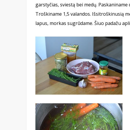
garstyčias, sviestą bei medų. Paskaniname d
Troškiname 1,5 valandos. Išsitroškinusią m
lapus, morkas sugrūdame. Šiuo padažu apli