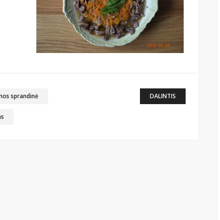
enos sprandinė
DALINTIS
as