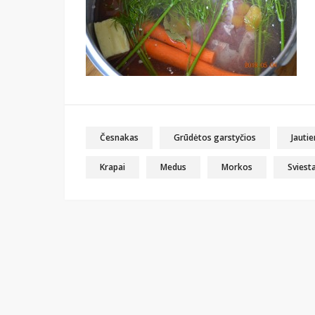
Česnakas
Grūdėtos garstyčios
Jauti
Krapai
Medus
Morkos
Sviest