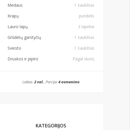
Medaus
1 šaukštas
Krapų
pundelis
Lauro lapų
3 lapeliai
Grūdėtų garstyčių
1 šaukštas
Sviesto
1 šaukštas
Druskos ir pipiro
Pagal skonį
Laikas:
2 val.
, Porcija:
4 asmenims
KATEGORIJOS