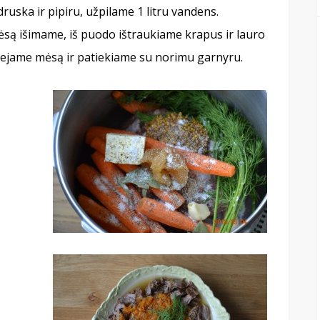
ruska ir pipiru, užpilame 1 litru vandens.
ėsą išimame, iš puodo ištraukiame krapus ir lauro
ejame mėsą ir patiekiame su norimu garnyru.