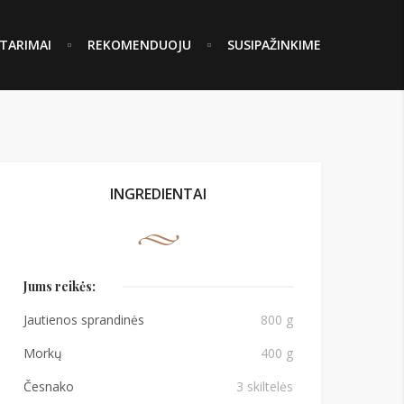
TARIMAI
REKOMENDUOJU
SUSIPAŽINKIME
INGREDIENTAI
Jums reikės:
Jautienos sprandinės
800 g
Morkų
400 g
Česnako
3 skiltelės