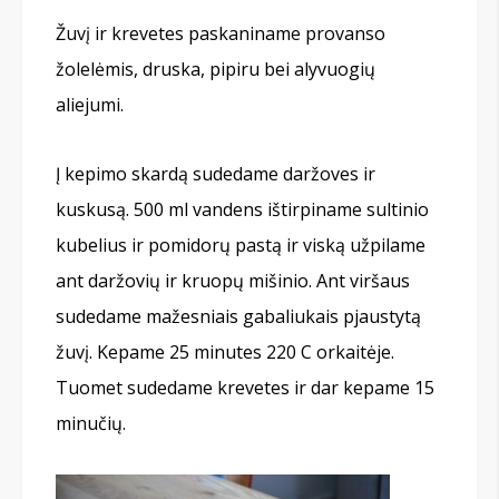
Žuvį ir krevetes paskaniname provanso
žolelėmis, druska, pipiru bei alyvuogių
aliejumi.
Į kepimo skardą sudedame daržoves ir
kuskusą. 500 ml vandens ištirpiname sultinio
kubelius ir pomidorų pastą ir viską užpilame
ant daržovių ir kruopų mišinio. Ant viršaus
sudedame mažesniais gabaliukais pjaustytą
žuvį. Kepame 25 minutes 220 C orkaitėje.
Tuomet sudedame krevetes ir dar kepame 15
minučių.