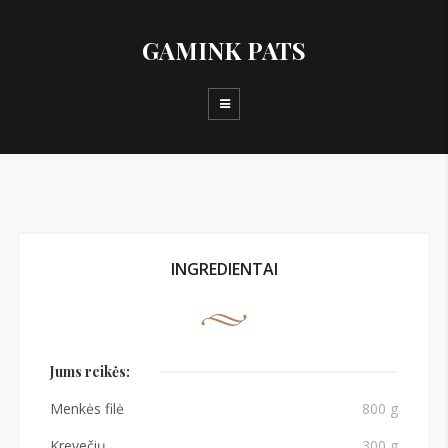
GAMINK PATS
INGREDIENTAI
Jums reikės:
Menkės filė
800 g
Krevečių
300 g