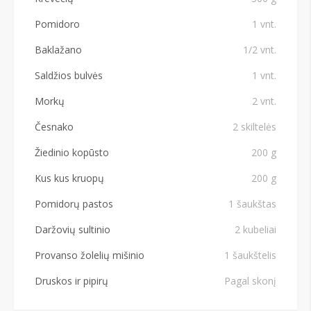
Pomidoro
1 vnt.
Baklažano
1/2 vnt.
Saldžios bulvės
1 vnt.
Morkų
2 vnt.
Česnako
2 skiltelės
Žiedinio kopūsto
200 g
Kus kus kruopų
200 g
Pomidorų pastos
1 šaukštas
Daržovių sultinio
2 kubeliai
Provanso žolelių mišinio
1 šaukštelis
Druskos ir pipirų
Pagal skonį