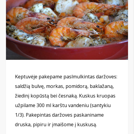
Keptuvėje pakepame paslmulkintas daržoves:
saldžią bulvę, morkas, pomidorą, baklažaną,
žiedinį kopūstą bei česnaką. Kuskus kruopas
užpilame 300 ml karštu vandeniu (santykiu
1/3). Pakepintas daržoves paskaniname
druska, pipiru ir įmaišome į kuskusą.