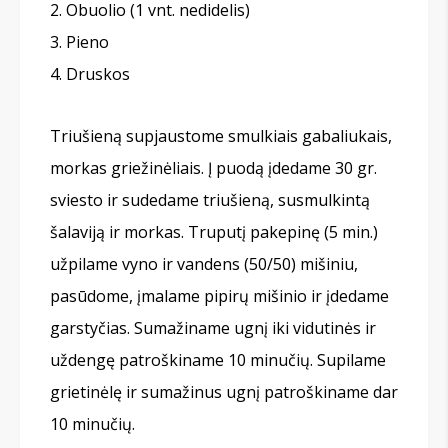
Obuolio (1 vnt. nedidelis)
Pieno
Druskos
Triušieną supjaustome smulkiais gabaliukais,
morkas griežinėliais. Į puodą įdedame 30 gr.
sviesto ir sudedame triušieną, susmulkintą
šalaviją ir morkas. Truputį pakepinę (5 min.)
užpilame vyno ir vandens (50/50) mišiniu,
pasūdome, įmalame pipirų mišinio ir įdedame
garstyčias. Sumažiname ugnį iki vidutinės ir
uždengę patroškiname 10 minučių. Supilame
grietinėlę ir sumažinus ugnį patroškiname dar
10 minučių.