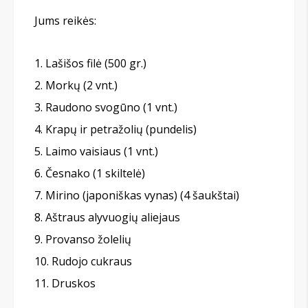
Jums reikės:
Lašišos filė (500 gr.)
Morkų (2 vnt.)
Raudono svogūno (1 vnt.)
Krapų ir petražolių (pundelis)
Laimo vaisiaus (1 vnt.)
Česnako (1 skiltelė)
Mirino (japoniškas vynas) (4 šaukštai)
Aštraus alyvuogių aliejaus
Provanso žolelių
Rudojo cukraus
Druskos