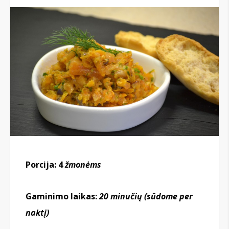
Porcija: 4
žmonėms
Gaminimo laikas:
20 minučių
(sūdome per
naktį)