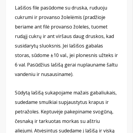
Lašišos file pasūdome su druska, ruduoju
cukrumi ir provanso žolelėmis (pradžioje
beriame ant filė provanso žoleles, tuomet
rudąjį cukrų ir ant viršaus daug druskos, kad
susidarytų sluoksnis. Jei lašišos gabalas
storas, sūdome ±10 val., jei plonesnis užteks ir
6 val. Pasūdžius lašišą gerai nuplauname šaltu
vandeniu ir nusausiname).
Sūdytą lašišą sukapojame mažais gabaliukais,
sudedame smulkiai supjaustytus krapus ir
petražoles. Keptuvėje pakepiname svogūną,
česnaką ir tarkuotas morkas su aštriu
aliejumi. Atvėsintus sudedame į lašišą ir viską