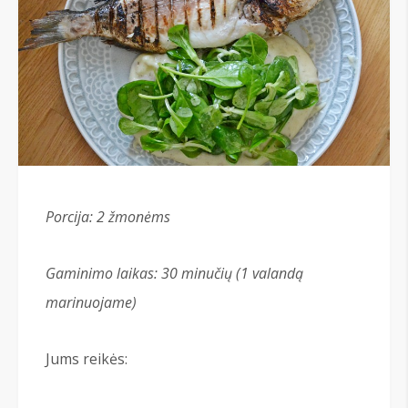
Porcija: 2
žmonėms
Gaminimo laikas: 30 minu
čių (1 valand
ą
marinuojame)
Jums reikės: