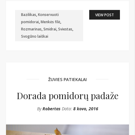
Bazilikas
,
Konservuoti
VIEW POST
pomidorai
,
Menkės filė
,
Rozmarinas
,
Smidrai
,
Sviestas
,
Svogūno laiškai
ŽUVIES PATIEKALAI
Dorada pomidorų padaže
By
Robertas
Data:
8 kovo, 2016