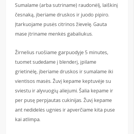
Sumalame (arba sutriname) raudonėlį, laiškinį
česnaką, įberiame druskos ir juodo pipiro.
Įtarkuojame pusės citrinos žievelę. Gauta
mase įtriname menkės gabaliukus.
Žirnelius ruošiame garpuodyje 5 minutes,
tuomet sudedame į blenderį, įpilame
grietinėlę, įberiame druskos ir sumalame iki
vientisos masės. Žuvį kepame keptuvėje su
sviestu ir alyvuogių aliejumi. Šalia kepame ir
per pusę perpjautas cukinijas. Žuvį kepame
ant nedidelės ugnies ir apverčiame kita puse
kai atlimpa.