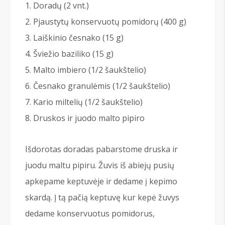
Doradų (2 vnt.)
Pjaustytų konservuotų pomidorų (400 g)
Laiškinio česnako (15 g)
Šviežio baziliko (15 g)
Malto imbiero (1/2 šaukštelio)
Česnako granulėmis (1/2 šaukštelio)
Kario miltelių (1/2 šaukštelio)
Druskos ir juodo malto pipiro
Išdorotas doradas pabarstome druska ir
juodu maltu pipiru. Žuvis iš abiejų pusių
apkepame keptuvėje ir dedame į kepimo
skardą. Į tą pačią keptuvę kur kepė žuvys
dedame konservuotus pomidorus,