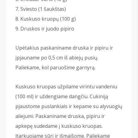
Sviesto (1 šaukštas)
Kuskuso kruopų (100 g)
Druskos ir juodo pipiro
Upėtakius paskaniname druska ir pipiru ir
įpjauname po 0,5 cm iš abiejų pusių.
Paliekame, kol paruošime garnyrą.
Kuskuso kruopas užpilame virintu vandeniu
(100 ml) ir uždengiame dangčiu. Cukiniją
pjaustome puslankiais ir kepame su alyvuogių
aliejumi. Paskaniname druska, pipiru ir
apkepę sudedame į kuskuso kruopas.
Įtarkuojame sūrį ir išmaišome. Paliekame