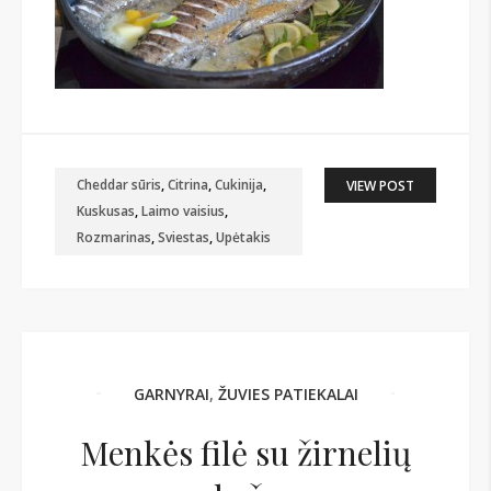
Cheddar sūris
,
Citrina
,
Cukinija
,
VIEW POST
Kuskusas
,
Laimo vaisius
,
Rozmarinas
,
Sviestas
,
Upėtakis
GARNYRAI
,
ŽUVIES PATIEKALAI
Menkės filė su žirnelių