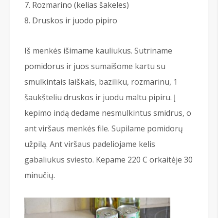
Rozmarino (kelias šakeles)
Druskos ir juodo pipiro
Iš menkės išimame kauliukus. Sutriname
pomidorus ir juos sumaišome kartu su
smulkintais laiškais, baziliku, rozmarinu, 1
šaukšteliu druskos ir juodu maltu pipiru. Į
kepimo indą dedame nesmulkintus smidrus, o
ant viršaus menkės file. Supilame pomidorų
užpilą. Ant viršaus padeliojame kelis
gabaliukus sviesto. Kepame 220 С orkaitėje 30
minučių.