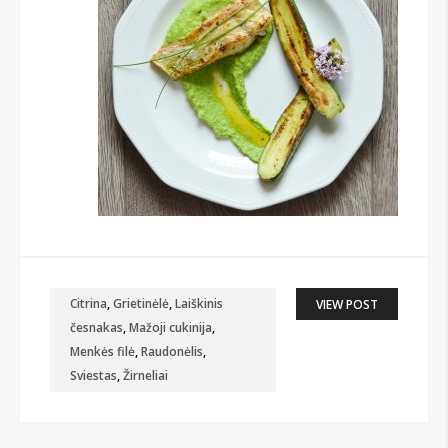
Citrina
,
Grietinėlė
,
Laiškinis
VIEW POST
česnakas
,
Mažoji cukinija
,
Menkės filė
,
Raudonėlis
,
Sviestas
,
Žirneliai