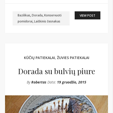
Bazilikas
,
Dorada
,
Konservuoti
VIEW POST
pomidorai
,
Laiškinis česnakas
KŪČIŲ PATIEKALAI
,
ŽUVIES PATIEKALAI
Dorada su bulvių piure
By
Robertas
Data:
19 gruodžio, 2015