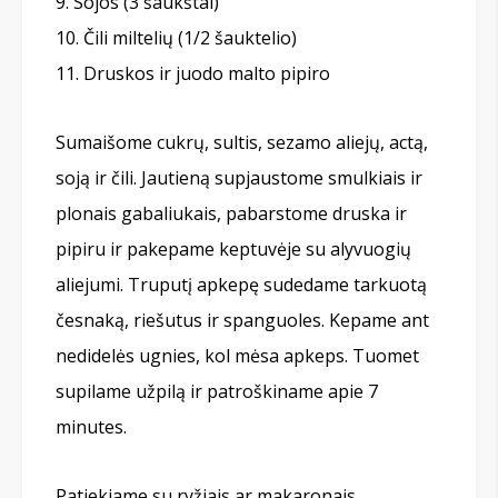
Sojos (3 šaukštai)
Čili miltelių (1/2 šauktelio)
Druskos ir juodo malto pipiro
Sumaišome cukrų, sultis, sezamo aliejų, actą,
soją ir čili. Jautieną supjaustome smulkiais ir
plonais gabaliukais, pabarstome druska ir
pipiru ir pakepame keptuvėje su alyvuogių
aliejumi. Truputį apkepę sudedame tarkuotą
česnaką, riešutus ir spanguoles. Kepame ant
nedidelės ugnies, kol mėsa apkeps. Tuomet
supilame užpilą ir patroškiname apie 7
minutes.
Patiekiame su ryžiais ar makaronais.